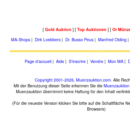
[
Gold Auktion
] [
Top Auktionen
] [
Or Münz
MA-Shops
|
Dirk Loebbers
|
Dr. Busso Peus
|
Manfred Olding
Page d'accueil
|
Aide
|
S'inscrire
|
Vendre
|
Mon MA
|
D
Copyright 2001-2026, Muenzauktion.com
. Alle Rec
Mit der Benutzung dieser Seite erkennen Sie die
Muenzauktion
Muenzauktion übernimmt keine Haftung für den Inhalt verlinkte
(Für die neueste Version klicken Sie bitte auf die Schaltfläche N
Browsers)