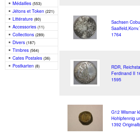
Médailles
(553)
Jétons et Token
(221)
Littérature
(80)
Sachsen Cobu
Accessories
(11)
Saalfeld,Konv.
Collections
1764
(289)
Divers
(187)
Timbres
(564)
Cates Postales
(36)
Postkarten
(8)
RDR, Reichsta
Ferdinand II 1
1595
G12 Wismar kl
Hohlpfennig 
1392 Originalb