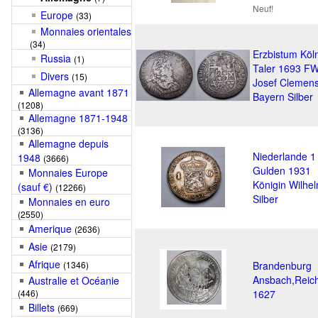
Neuf!
Europe
(33)
Monnaies orientales
(34)
Erzbistum Köl
Russia
(1)
Taler 1693 F
Divers
(15)
Josef Clemen
Allemagne avant 1871
Bayern Silber
(1208)
Allemagne 1871-1948
(3136)
Allemagne depuis
Niederlande 1
1948
(3666)
Gulden 1931
Monnaies Europe
Königin Wilhe
(sauf €)
(12266)
Silber
Monnaies en euro
(2550)
Amerique
(2636)
Asie
(2179)
Afrique
(1346)
Brandenburg
Ansbach,Reich
Australie et Océanie
(446)
1627
Billets
(669)