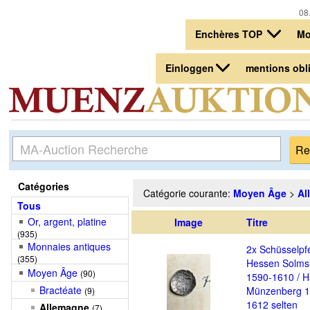
08.
Enchères TOP
Mo
Einloggen
mentions obl
Catégories
Catégorie courante:
Moyen Âge
>
Al
Tous
Or, argent, platine
Image
Titre
(935)
Monnaies antiques
2x Schüsselpf
(355)
Hessen Solms
Moyen Âge
(90)
1590-1610 / 
Bractéate
Münzenberg 1
(9)
1612 selten
Allemagne
(7)