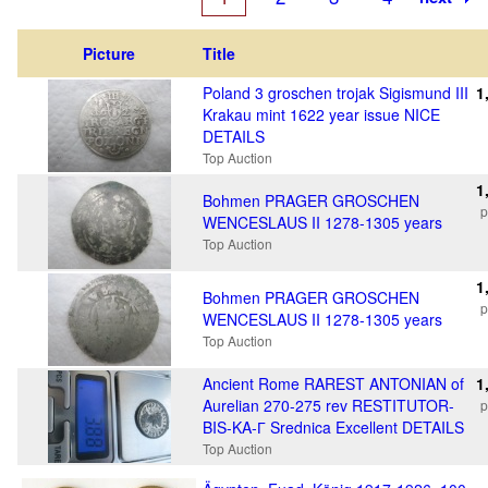
Picture
Title
Poland 3 groschen trojak Sigismund III
1
Krakau mint 1622 year issue NICE
DETAILS
Top Auction
1
Bohmen PRAGER GROSCHEN
p
WENCESLAUS II 1278-1305 years
Top Auction
1
Bohmen PRAGER GROSCHEN
p
WENCESLAUS II 1278-1305 years
Top Auction
Ancient Rome RAREST ANTONIAN of
1
Aurelian 270-275 rev RESTITUTOR-
p
BIS-KA-Г Srednica Excellent DETAILS
Top Auction