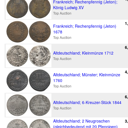
Frankreich; Rechenpfennig (Jeton);
König Ludwig XV
Top Auction
1
Frankreich; Rechenpfennig (Jeton)
1678
Top Auction
6
Altdeutschland; Kleinmünze 1712
Top Auction
4
Altdeutschland; Münster; Kleinmünze
1760
Top Auction
6
Altdeutschland; 6-Kreuzer-Stück 1844
Top Auction
Altdeutschland; 2 Neugroschen
3
(gleichbedeutend mit 20 Pfennigen)