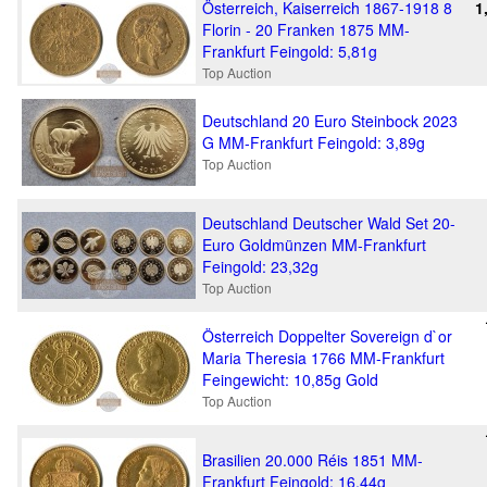
Österreich, Kaiserreich 1867-1918 8
1
Florin - 20 Franken 1875 MM-
Frankfurt Feingold: 5,81g
Top Auction
Deutschland 20 Euro Steinbock 2023
G MM-Frankfurt Feingold: 3,89g
Top Auction
Deutschland Deutscher Wald Set 20-
Euro Goldmünzen MM-Frankfurt
Feingold: 23,32g
Top Auction
Österreich Doppelter Sovereign d`or
Maria Theresia 1766 MM-Frankfurt
Feingewicht: 10,85g Gold
Top Auction
Brasilien 20.000 Réis 1851 MM-
Frankfurt Feingold: 16,44g