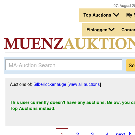
07. August 2
Top Auctions
My 
Einloggen
Conta
Auctions of:
Silberlockenauge
[
view all auctions
]
This user currently doesn't have any auctions. Below, you can
Top Auctions instead.
1
2
3
4
next