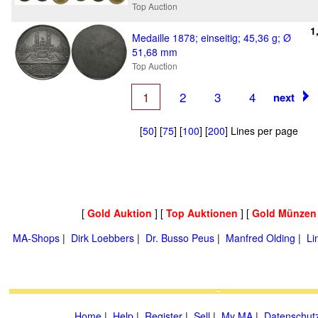
Top Auction
1
Medaille 1878; einseitig; 45,36 g; Ø
51,68 mm
Top Auction
1
2
3
4
next
[
50
] [
75
] [
100
] [
200
] Lines per page
[
Gold Auktion
] [
Top Auktionen
] [
Gold Münzen
MA-Shops
|
Dirk Loebbers
|
Dr. Busso Peus
|
Manfred Olding
|
Li
Home
|
Help
|
Register
|
Sell
|
My MA
|
Datenschut