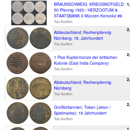
BRAUNSCHWEIG: KRIEGSNOTGELD:
1
50 Pfennig 1920 / HERZOGTUM &
STAATSBANK 6 Münzen Konvolut #6
Top Auction
2
Altdeutschland; Rechenpfennig
Nürnberg; 18. Jahrhundert
Top Auction
2
1 Pice Kupfermünze der britischen
Kolonie (East India Company)
Top Auction
2
Altdeutschland; Rechenpfennig
Nürnberg
Top Auction
2
Großbritannien; Token (Jeton /
Spielmarke); 18 Jahrhundert
Top Auction
1