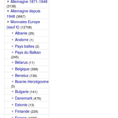
Allemagne 1871-1948
(3138)
Allemagne depuis
1948
(3667)
Monnaies Europe
(sauf €)
(12708)
Albanie
(26)
Andorre
(1)
Pays baltes
(2)
Pays du Balkan
(245)
Bélarus
(11)
Belgique
(368)
Benelux
(136)
Bosnie-Herzégovine
(5)
Bulgarie
(141)
Danemark
(476)
Estonie
(13)
Finlande
(229)
France
(1005)