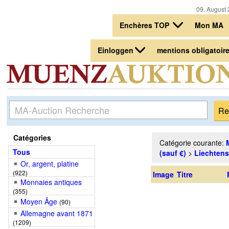
09. August 
Enchères TOP
Mon MA
Einloggen
mentions obligatoir
Catégories
Catégorie courante:
Tous
(sauf €)
>
Liechtens
Or, argent, platine
(922)
Image
Titre
Monnaies antiques
(355)
Moyen Âge
(90)
Allemagne avant 1871
(1209)