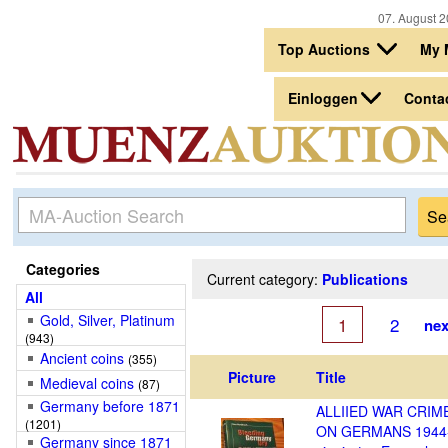
07. August 2
Top Auctions
My 
Einloggen
Conta
Categories
Current category:
Publications
All
Gold, Silver, Platinum
1
2
nex
(943)
Ancient coins
(355)
Picture
Title
Medieval coins
(87)
Germany before 1871
ALLIIED WAR CRIM
(1201)
ON GERMANS 1944
Germany since 1871