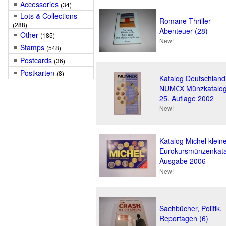
Accessories
(34)
Lots & Collections
Romane Thriller
(288)
Abenteuer (28)
Other
(185)
New!
Stamps
(548)
Postcards
(36)
Postkarten
(8)
Katalog Deutschland
NUM€X Münzkatalo
25. Auflage 2002
New!
Katalog Michel klein
Eurokursmünzenkata
Ausgabe 2006
New!
Sachbücher, Politik,
Reportagen (6)