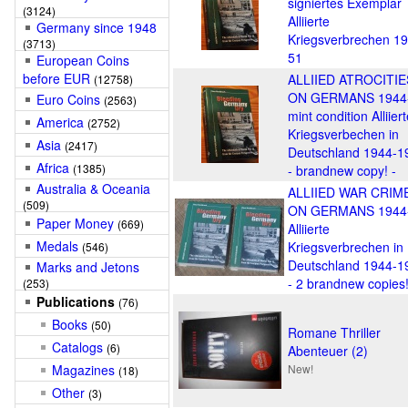
signiertes Exemplar
(3124)
Alliierte
Germany since 1948
Kriegsverbrechen 1
(3713)
51
European Coins
before EUR
ALLIIED ATROCITIE
(12758)
ON GERMANS 1944
Euro Coins
(2563)
mint condition Alliier
America
(2752)
Kriegsverbechen in
Asia
(2417)
Deutschland 1944-1
Africa
(1385)
- brandnew copy! -
Australia & Oceania
ALLIIED WAR CRIM
(509)
ON GERMANS 1944
Paper Money
(669)
Alliierte
Medals
Kriegsverbrechen in
(546)
Deutschland 1944-1
Marks and Jetons
- 2 brandnew copies!
(253)
Publications
(76)
Books
(50)
Romane Thriller
Catalogs
(6)
Abenteuer (2)
Magazines
New!
(18)
Other
(3)