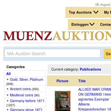
08. August 
Top Auctions
My 
Einloggen
Conta
Categories
Current category:
Publications
All
Gold, Silver, Platinum
Picture
Title
(936)
Ancient coins
(355)
ALLIIED WAR CRIM
ON GERMANS 1944
Medieval coins
(90)
signiertes Exemplar
Germany before 1871
Alliierte
(1207)
Kriegsverbrechen 1
Germany since 1871