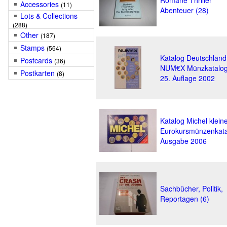
Romane Thriller
Accessories
(11)
Abenteuer (28)
Lots & Collections
(288)
Other
(187)
Stamps
(564)
Katalog Deutschland
Postcards
(36)
NUM€X Münzkatalo
Postkarten
(8)
25. Auflage 2002
Katalog Michel klein
Eurokursmünzenkata
Ausgabe 2006
Sachbücher, Politik,
Reportagen (6)