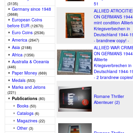
51
(3135)
Germany since 1948
ALLIIED ATROCITIE
(3668)
ON GERMANS 1944
European Coins
mint condition Alliier
before EUR
(12670)
Kriegsverbechen in
Euro Coins
(2536)
Deutschland 1944-1
America
(2647)
- brandnew copy! -
Asia
ALLIIED WAR CRIM
(2188)
ON GERMANS 1944
Africa
(1356)
Alliierte
Australia & Oceania
Kriegsverbrechen in
(446)
Deutschland 1944-1
Paper Money
(669)
- 2 brandnew copies!
Medals
(553)
Marks and Jetons
(221)
Romane Thriller
Publications
(80)
Abenteuer (2)
Books
(50)
Catalogs
(6)
Magazines
(22)
Other
(3)