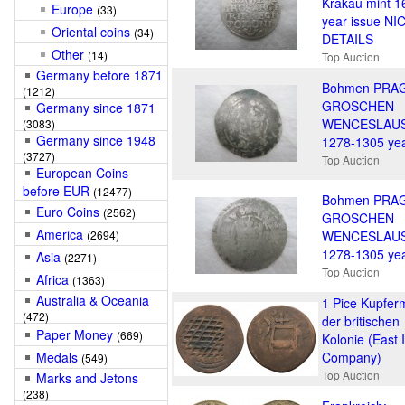
Krakau mint 1
Europe
(33)
year issue NI
Oriental coins
(34)
DETAILS
Other
(14)
Top Auction
Germany before 1871
Bohmen PRA
(1212)
GROSCHEN
Germany since 1871
WENCESLAUS 
(3083)
Germany since 1948
1278-1305 ye
(3727)
Top Auction
European Coins
before EUR
(12477)
Bohmen PRA
Euro Coins
(2562)
GROSCHEN
America
(2694)
WENCESLAUS 
1278-1305 ye
Asia
(2271)
Top Auction
Africa
(1363)
Australia & Oceania
1 Pice Kupfe
(472)
der britischen
Paper Money
(669)
Kolonie (East 
Medals
Company)
(549)
Top Auction
Marks and Jetons
(238)