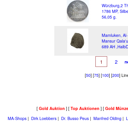
Würzburg,2 Th
1786 MP, Silb
56,05 g.
Mamluken, Al-
Mansur Qala'u
689 AH ,Halb
1
2
n
[
50
] [
75
] [
100
] [
200
] Li
[
Gold Auktion
] [
Top Auktionen
] [
Gold Münz
MA-Shops
|
Dirk Loebbers
|
Dr. Busso Peus
|
Manfred Olding
|
L