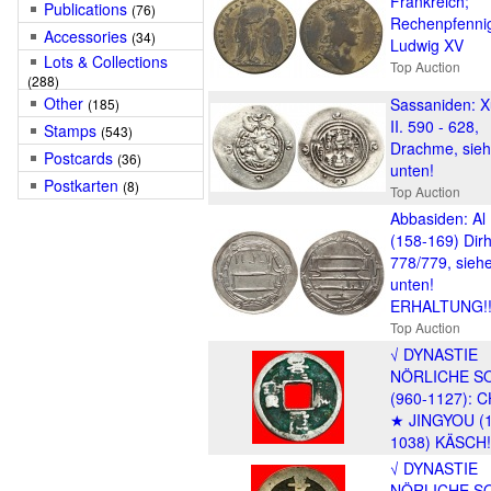
Frankreich;
Publications
(76)
Rechenpfenni
Accessories
(34)
Ludwig XV
Lots & Collections
Top Auction
(288)
Other
Sassaniden: X
(185)
II. 590 - 628,
Stamps
(543)
Drachme, sie
Postcards
(36)
unten!
Postkarten
(8)
Top Auction
Abbasiden: Al
(158-169) Dir
778/779, sieh
unten!
ERHALTUNG!
Top Auction
√ DYNASTIE
NÖRLICHE S
(960-1127): 
★ JINGYOU (
1038) KÄSCH!
√ DYNASTIE
NÖRLICHE S