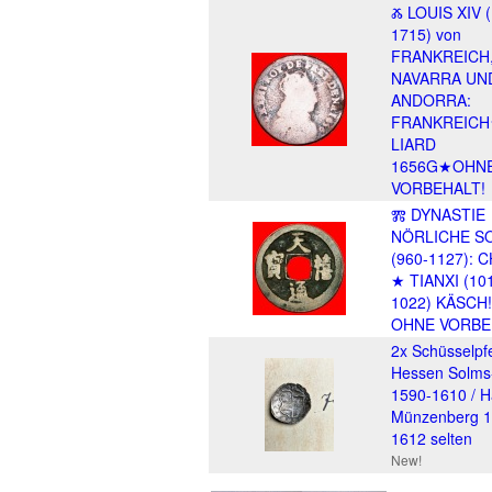
Ⰶ LOUIS XIV 
1715) von
FRANKREICH
NAVARRA UN
ANDORRA:
FRANKREIC
LIARD
1656G★OHN
VORBEHALT!
Ⰿ DYNASTIE
NÖRLICHE S
(960-1127): 
★ TIANXI (10
1022) KÄSCH!
OHNE VORBE
2x Schüsselpf
Hessen Solms
1590-1610 / 
Münzenberg 1
1612 selten
New!