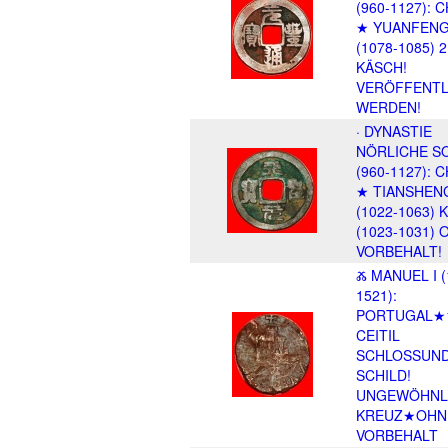
(960-1127): 
★ YUANFEN
(1078-1085) 2
KÄSCH!
VERÖFFENTL
WERDEN!
· DYNASTIE
NÖRLICHE S
(960-1127): 
★ TIANSHEN
(1022-1063) 
(1023-1031)
VORBEHALT!
Ⰶ MANUEL I (
1521):
PORTUGAL★
CEITIL
SCHLOSSUND
SCHILD!
UNGEWÖHNL
KREUZ★OHN
VORBEHALT