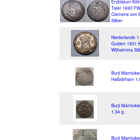
Erzbistum Köl
Taler 1693 FW
Clemens von 
Silber
Niederlande 1
Gulden 1931 K
Wilhelmina Sil
Burji Mamluke
Halbdirham 1,
Burji Mamluke
1,34 g.
Burji Mamluke