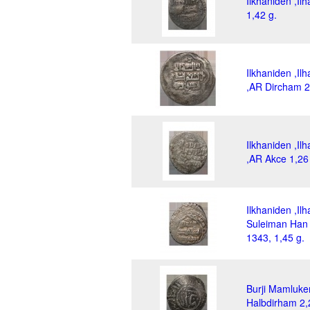
Ilkhaniden ,Ilh
1,42 g.
Ilkhaniden ,Il
,AR Dircham 2
Ilkhaniden ,Il
,AR Akce 1,26
Ilkhaniden ,Il
Suleiman Han
1343, 1,45 g.
Burji Mamluke
Halbdirham 2,