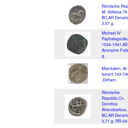
Römische Repu
M. Volteius 78
BC,AR Denari
3,57 g.
Michael IV
Paphalagonik
1034-1041,AE
Anonyme Folis
g.
Mamluken, Al-
Isma'il 743-7
,Dirham
Römische
Republic,Cn.
Domitius
Ahenobarbus,
BC,AR Denari
3,71 g. RR-04