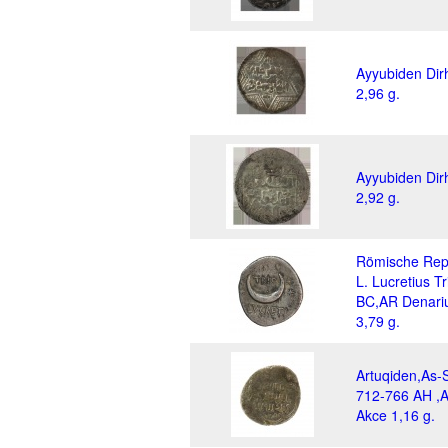
Ayyubiden Di
2,96 g.
Ayyubiden Di
2,92 g.
Römische Repu
L. Lucretius Tr
BC,AR Denari
3,79 g.
Artuqiden,As-S
712-766 AH ,
Akce 1,16 g.