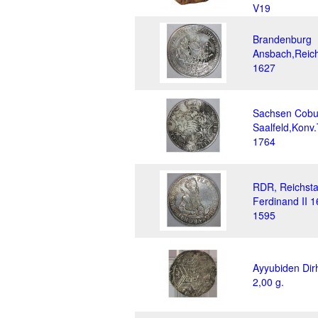
V19
Brandenburg
Ansbach,Reich
1627
Sachsen Cobu
Saalfeld,Konv.
1764
RDR, Reichsta
Ferdinand II 1
1595
Ayyubiden Di
2,00 g.