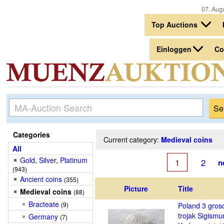
07. Augu
Top Auctions
Einloggen
Co
Categories
Current category:
Medieval coins
All
Gold, Silver, Platinum
1
2
n
(943)
Ancient coins
(355)
Picture
Title
Medieval coins
(88)
Bracteate
(9)
Poland 3 gros
trojak Sigismun
Germany
(7)