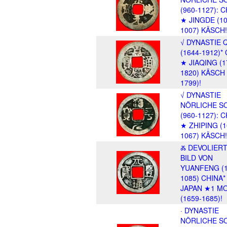
(960-1127): 
★ JINGDE (10
1007) KÄSCH!
√ DYNASTIE 
(1644-1912)*
★ JIAQING (1
1820) KÄSCH 
1799)!
√ DYNASTIE
NÖRLICHE S
(960-1127): 
★ ZHIPING (1
1067) KÄSCH!
Ⰶ DEVOLIER
BILD VON
YUANFENG (1
1085) CHINA*
JAPAN ★1 M
(1659-1685)!
· DYNASTIE
NÖRLICHE S