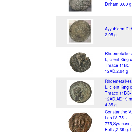
Dirham 3,60 g
Ayyubiden Di
2,95 g.
Rhoemetalkes
I.,,client King o
Thrace 11BC-
12AD,2,94 g
Rhoemetalkes
I.,,client King o
Thrace 11BC-
12AD,AE 19 
4,85 g
Constantine V
Leo IV. 751-
775,Syracuse,
Folis ,2,39 g.