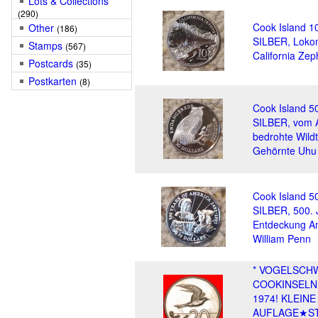
Lots & Collections
(290)
Cook Island 10
Other
(186)
SILBER, Lokom
Stamps
(567)
California Zep
Postcards
(35)
Postkarten
(8)
Cook Island 50
SILBER, vom 
bedrohte Wildt
Gehörnte Uhu
Cook Island 50
SILBER, 500. 
Entdeckung A
William Penn
* VOGELSCH
COOKINSELN
1974! KLEINE
AUFLAGE★ST