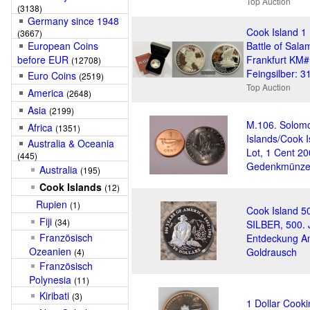
Top Auction
(3138)
Germany since 1948
Cook Island 1 
(3667)
European Coins
Battle of Sala
before EUR
Frankfurt KM
(12708)
Feingsilber: 3
Euro Coins
(2519)
Top Auction
America
(2648)
Asia
(2199)
M.106. Solom
Africa
(1351)
Islands/Cook I
Australia & Oceania
Lot, 1 Cent 20
(445)
Gedenkmünze
Australia
(195)
Cook Islands
(12)
Rupien
(1)
Cook Island 50
Fiji
(34)
SILBER, 500. 
Französisch
Entdeckung A
Ozeanien
Goldrausch
(4)
Französisch
Polynesia
(11)
Kiribati
(3)
1 Dollar Cooki