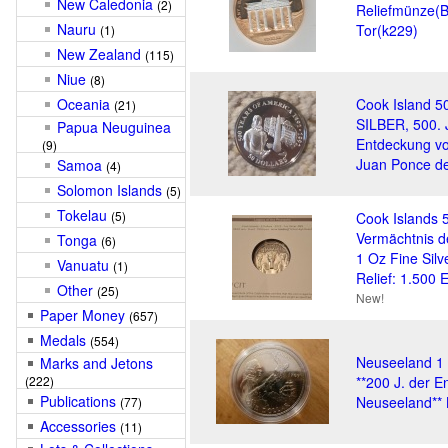
New Caledonia
(2)
Reliefmünze(
Nauru
Tor(k229)
(1)
New Zealand
(115)
Niue
(8)
Oceania
Cook Island 50
(21)
SILBER, 500. 
Papua Neuguinea
Entdeckung vo
(9)
Juan Ponce d
Samoa
(4)
Solomon Islands
(5)
Tokelau
(5)
Cook Islands 
Vermächtnis 
Tonga
(6)
1 Oz Fine Silv
Vanuatu
(1)
Relief: 1.500 E
Other
(25)
New!
Paper Money
(657)
Medals
(554)
Neuseeland 1 
Marks and Jetons
(222)
**200 J. der 
Publications
Neuseeland** K
(77)
Accessories
(11)