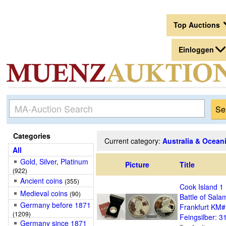
Top Auctions
Einloggen
Categories
Current category:
Australia & Ocean
All
Gold, Silver, Platinum
Picture
Title
(922)
Ancient coins
(355)
Cook Island 1 
Medieval coins
(90)
Battle of Sala
Germany before 1871
Frankfurt KM
(1209)
Feingsilber: 3
Germany since 1871