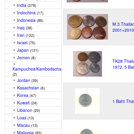
India
(379)
Indochina
(17)
Indonesia
(86)
M.3.Thaila
Iraq
(38)
2001+2010,
Iran
(122)
Israel
(75)
Japan
(131)
Jemen
(8)
TK28 Thail
1972, 5 Ba
Kampuchea/Kambodscha
(2)
Jordan
(39)
Kasachstan
(6)
Korea
(47)
1 Baht Tha
Kuwait
(24)
Libanon
(20)
Loas
(13)
Macau
(13)
Malaysia
(83)