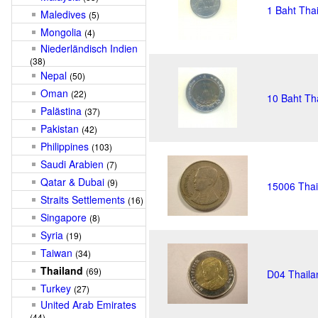
1 Baht Tha
Maledives
(5)
Mongolia
(4)
Niederländisch Indien
(38)
Nepal
(50)
Oman
(22)
10 Baht Th
Palästina
(37)
Pakistan
(42)
Philippines
(103)
Saudi Arabien
(7)
Qatar & Dubai
(9)
15006 Thai
Straits Settlements
(16)
Singapore
(8)
Syria
(19)
Taiwan
(34)
Thailand
(69)
D04 Thailan
Turkey
(27)
United Arab Emirates
(44)