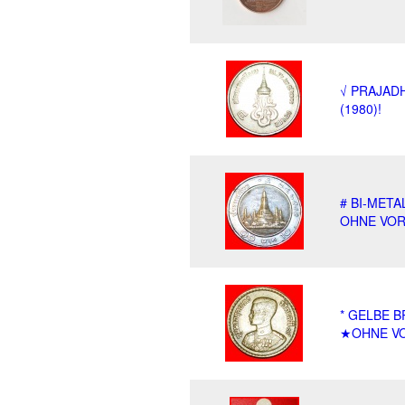
√ PRAJADH
(1980)!
# BI-META
OHNE VORB
* GELBE B
★OHNE VO