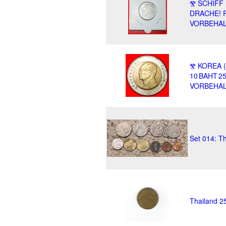
Ⰺ SCHIFF 
DRACHE! 
VORBEHAL
Ⰺ KOREA (
10 BAHT 2
VORBEHAL
Set 014: T
Thailand 2