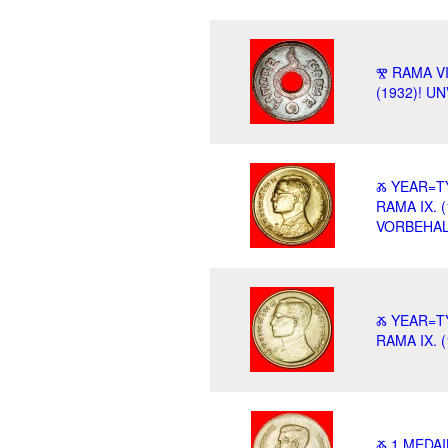
Ⰺ RAMA VI
(1932)! 
Ⰶ YEAR=TY
RAMA IX.
VORBEHAL
Ⰶ YEAR=TY
RAMA IX. 
Ⰶ 1 MEDAI