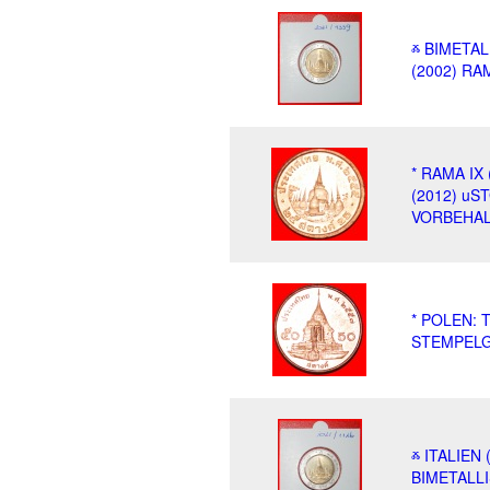
ⰶ BIMETAL
(2002) RA
* RAMA IX
(2012) u
VORBEHAL
* POLEN: 
STEMPELG
ⰶ ITALIEN
BIMETALLI