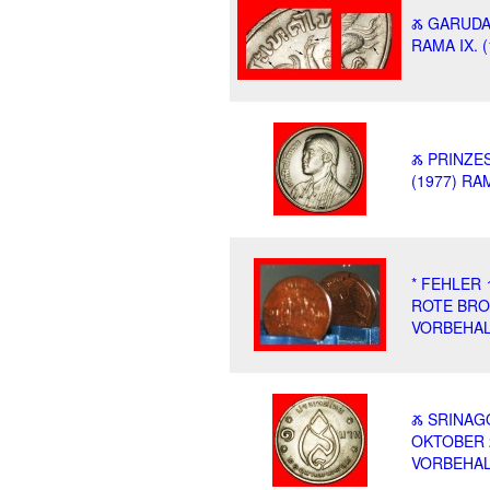
Ⰶ GARUDA 
RAMA IX.
Ⰶ PRINZES
(1977) RA
* FEHLER 
ROTE BRON
VORBEHAL
Ⰶ SRINAG
OKTOBER 
VORBEHAL