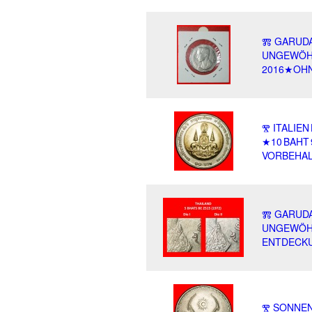
Ⰿ GARUDA:
UNGEWÖHNL
2016★OHN
Ⰺ ITALIEN
★10 BAHT 9
VORBEHAL
Ⰿ GARUDA:
UNGEWÖHN
ENTDECK
Ⰺ SONNEN: