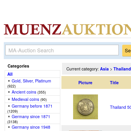
Categories
Current category:
Asia
>
Thailand
All
Gold, Silver, Platinum
Picture
Title
(922)
Ancient coins
(355)
Medieval coins
(90)
Germany before 1871
Thailand 5
(1209)
Germany since 1871
(3138)
Germany since 1948