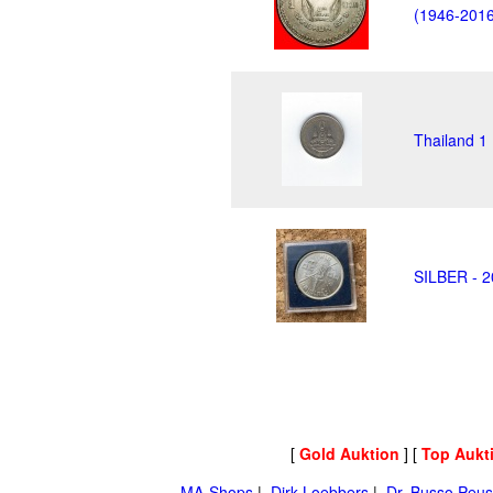
(1946-20
Thailand 1
SILBER - 2
[
Gold Auktion
] [
Top Aukt
MA-Shops
|
Dirk Loebbers
|
Dr. Busso Peus