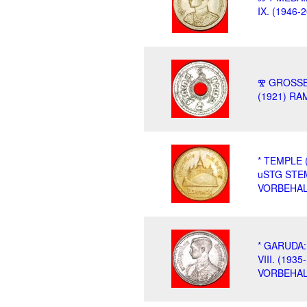
IX. (1946
Ⰺ GROSSB
(1921) RA
* TEMPLE 
uSTG STE
VORBEHAL
* GARUDA:
VIII. (19
VORBEHAL