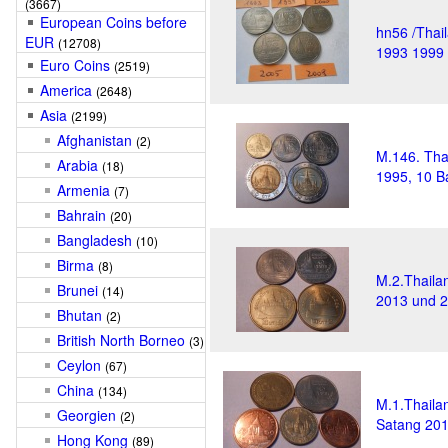
(3667)
European Coins before
hn56 /Thail
EUR
(12708)
1993 1999 
Euro Coins
(2519)
America
(2648)
Asia
(2199)
Afghanistan
(2)
M.146. Tha
Arabia
(18)
1995, 10 B
Armenia
(7)
Bahrain
(20)
Bangladesh
(10)
Birma
(8)
M.2.Thaila
Brunei
(14)
2013 und 
Bhutan
(2)
British North Borneo
(3)
Ceylon
(67)
China
(134)
M.1.Thaila
Georgien
(2)
Satang 201
Hong Kong
(89)