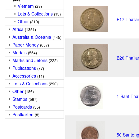
Vietnam
(29)
Lots & Collections
(13)
F17 Thailan
Other
(319)
Africa
(1351)
Australia & Oceania
(445)
Paper Money
(657)
Medals
(554)
B20 Thailan
Marks and Jetons
(222)
Publications
(77)
Accessories
(11)
Lots & Collections
(290)
Other
(186)
1 Baht Tha
Stamps
(567)
Postcards
(35)
Postkarten
(8)
50 Santeng