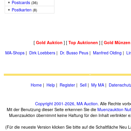
Postcards
(36)
Postkarten
(8)
[
Gold Auktion
] [
Top Auktionen
] [
Gold Münzen
MA-Shops
|
Dirk Loebbers
|
Dr. Busso Peus
|
Manfred Olding
|
Li
Home
|
Help
|
Register
|
Sell
|
My MA
|
Datenschut
Copyright 2001-2026, MA Auction
. Alle Rechte vorb
Mit der Benutzung dieser Seite erkennen Sie die
Muenzauktion
Nu
Muenzauktion übernimmt keine Haftung für den Inhalt verlinkter ex
(Für die neueste Version klicken Sie bitte auf die Schaltfläche Neu 