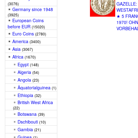
GAZELLE:
(3076)
Germany since 1948
WESTAFR
(3925)
★ 5 FRAN
European Coins
1970! OH
before EUR
(15020)
VORBEHAL
Euro Coins
(2780)
America
(3400)
Asia
(3067)
Africa
(1670)
Egypt
(148)
Algeria
(54)
Angola
(23)
Äquatorialguinea
(1)
Ethiopia
(32)
British West Africa
(22)
Botswana
(39)
Dschibouti
(10)
Gambia
(21)
Guinea
(1)