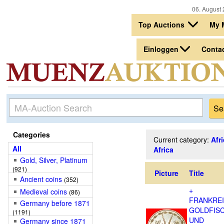
06. August 
Top Auctions
My 
Einloggen
Conta
Categories
Current category:
Afr
All
Africa
Gold, Silver, Platinum
(921)
Picture
Title
Ancient coins
(352)
+
Medieval coins
(86)
FRANKRE
Germany before 1871
GOLDFIS
(1191)
UND
Germany since 1871