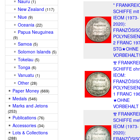
Nauru
(1)
* FRANKREI
New Zealand
(117)
SCHIFFE mit
Niue
(9)
IEOM (1973-
2020):
Oceania
(22)
FRANZÖSIS
Papua Neuguinea
POLYNESIEN
(9)
2 FRANC 19
Samoa
(5)
STG★OHNE
Solomon Islands
(5)
VORBEHALT!
Tokelau
(5)
Ⰺ FRANKRE
Tonga
(6)
SCHIFFE oh
Vanuatu
IEOM:
(1)
FRANZÖSIS
Other
(28)
POLYNESIEN
Paper Money
(669)
1 FRANC 196
Medals
(546)
★OHNE
Marks and Jetons
VORBEHALT
(253)
Ⰺ FRANKRE
Publications
(76)
SCHIFFE me
Accessories
(34)
IEOM (1973-
Lots & Collections
2020):
(288)
FRANZÖSIS