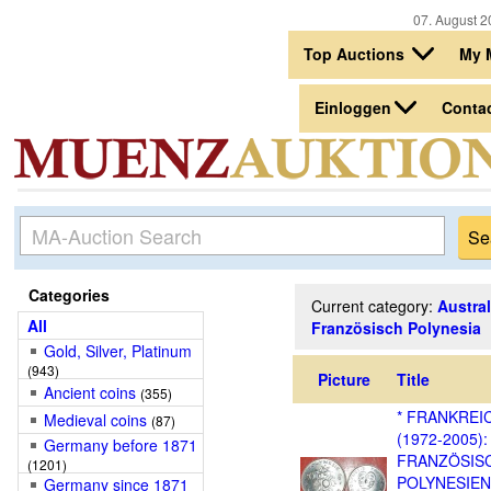
07. August 2
Top Auctions
My 
Einloggen
Conta
Categories
Current category:
Austra
All
Französisch Polynesia
Gold, Silver, Platinum
(943)
Picture
Title
Ancient coins
(355)
* FRANKREI
Medieval coins
(87)
(1972-2005):
Germany before 1871
FRANZÖSIS
(1201)
POLYNESIEN
Germany since 1871