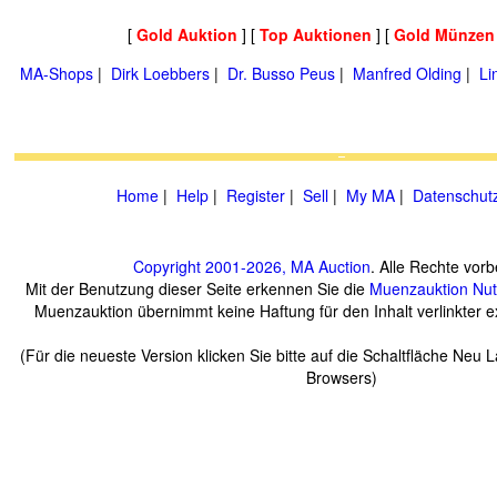
[
Gold Auktion
] [
Top Auktionen
] [
Gold Münzen
MA-Shops
|
Dirk Loebbers
|
Dr. Busso Peus
|
Manfred Olding
|
Li
Home
|
Help
|
Register
|
Sell
|
My MA
|
Datenschut
Copyright 2001-2026, MA Auction
. Alle Rechte vorb
Mit der Benutzung dieser Seite erkennen Sie die
Muenzauktion
Nu
Muenzauktion übernimmt keine Haftung für den Inhalt verlinkter ex
(Für die neueste Version klicken Sie bitte auf die Schaltfläche Neu 
Browsers)