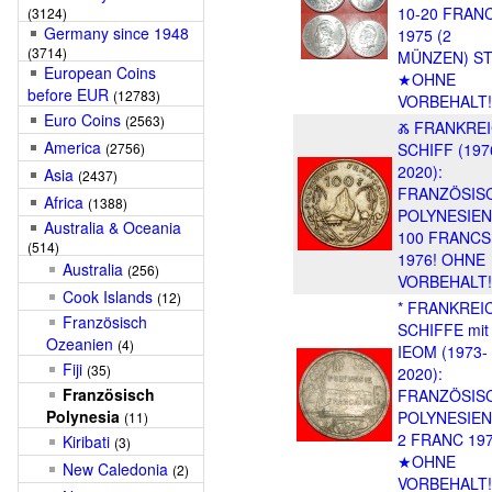
10-20 FRAN
(3124)
Germany since 1948
1975 (2
(3714)
MÜNZEN) ST
European Coins
★OHNE
before EUR
(12783)
VORBEHALT!
Euro Coins
(2563)
Ⰶ FRANKRE
America
(2756)
SCHIFF (197
2020):
Asia
(2437)
FRANZÖSIS
Africa
(1388)
POLYNESIEN
Australia & Oceania
100 FRANCS
(514)
1976! OHNE
Australia
(256)
VORBEHALT!
Cook Islands
(12)
* FRANKREI
Französisch
SCHIFFE mit
Ozeanien
(4)
IEOM (1973-
Fiji
(35)
2020):
Französisch
FRANZÖSIS
Polynesia
POLYNESIEN
(11)
2 FRANC 197
Kiribati
(3)
★OHNE
New Caledonia
(2)
VORBEHALT!