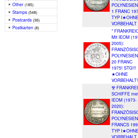
Other
(185)
POLYNESIE
1 FRANC 19
Stamps
(548)
TYP I★OHN
Postcards
(36)
VORBEHALT
Postkarten
(8)
* FRANKREI
Mit IEOM (19
2005):
FRANZÖSIS
POLYNESIEN
20 FRANC
1975! STG!!!
★OHNE
VORBEHALT!
Ⰺ FRANKRE
SCHIFFE me
IEOM (1973-
2020):
FRANZÖSIS
POLYNESIE
FRANCS 199
TYP I★OHN
VORBEHALT