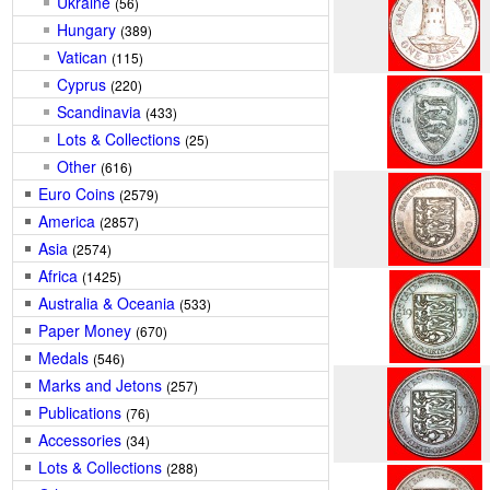
Ukraine
(56)
Hungary
(389)
Vatican
(115)
Cyprus
(220)
Scandinavia
(433)
Lots & Collections
(25)
Other
(616)
Euro Coins
(2579)
America
(2857)
Asia
(2574)
Africa
(1425)
Australia & Oceania
(533)
Paper Money
(670)
Medals
(546)
Marks and Jetons
(257)
Publications
(76)
Accessories
(34)
Lots & Collections
(288)