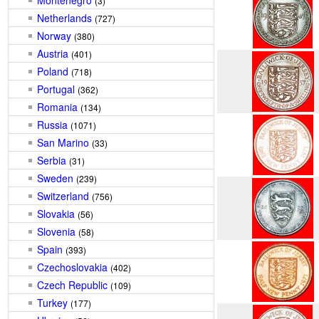
Montenegro
(3)
Netherlands
(727)
Norway
(380)
Austria
(401)
Poland
(718)
Portugal
(362)
Romania
(134)
Russia
(1071)
San Marino
(33)
Serbia
(31)
Sweden
(239)
Switzerland
(756)
Slovakia
(56)
Slovenia
(58)
Spain
(393)
Czechoslovakia
(402)
Czech Republic
(109)
Turkey
(177)