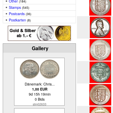
Other
(184)
Stamps
(545)
Postcards
(36)
Postkarten
(8)
Gallery
Dänemark: Chris...
1,00 EUR
9d 15h 19min
0 Bids
stm02633