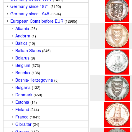
Germany since 1871
(3120)
Germany since 1948
(3694)
European Coins before EUR
(12985)
Albania
(26)
Andorra
(1)
Baltics
(10)
Balkan States
(246)
Belarus
(8)
Belgium
(373)
Benelux
(136)
Bosnia-Herzegovina
(5)
Bulgaria
(132)
Denmark
(459)
Estonia
(14)
Finland
(244)
France
(1041)
Gibraltar
(24)
Greece
(417)