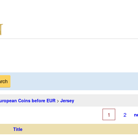
uropean Coins before EUR
>
Jersey
1
2
n
Title