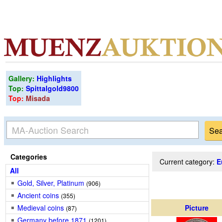
Gallery:
Highlights
Top:
Spittalgold9800
Top:
Misada
Categories
Current category:
E
All
Gold, Silver, Platinum
(906)
Ancient coins
(355)
Medieval coins
Picture
(87)
Germany before 1871
(1201)