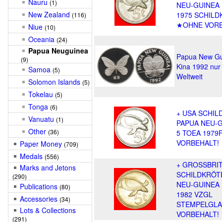
Nauru
(1)
NEU-GUINEA 
New Zealand
1975 SCHILD
(116)
★OHNE VORB
Niue
(10)
Oceania
(24)
Papua Neuguinea
Papua New Gu
(9)
Kina 1992 nur
Samoa
(5)
Weltweit
Solomon Islands
(5)
Tokelau
(5)
Tonga
(6)
+ USA SCHIL
Vanuatu
(1)
PAPUA NEU-
Other
(36)
5 TOEA 1979
VORBEHALT!
Paper Money
(709)
Medals
(556)
+ GROSSBRI
Marks and Jetons
SCHILDKRÖT
(290)
NEU-GUINEA 
Publications
(80)
1982 VZGL
Accessories
(34)
STEMPELGLA
Lots & Collections
VORBEHALT!
(291)