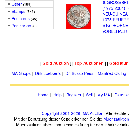
Ⰶ GROSSBRI
Other
(199)
(1975-2004):
Stamps
(548)
NEU-GUINEA 
Postcards
(35)
1975 FEUER
STG! ★OHNE
Postkarten
(8)
VORBEHALT!
[
Gold Auktion
] [
Top Auktionen
] [
Gold Mün
MA-Shops
|
Dirk Loebbers
|
Dr. Busso Peus
|
Manfred Olding
Home
|
Help
|
Register
|
Sell
|
My MA
|
Datensc
Copyright 2001-2026, MA Auction
. Alle Rechte 
Mit der Benutzung dieser Seite erkennen Sie die
Muenzauktion
Muenzauktion übernimmt keine Haftung für den Inhalt verlinkte