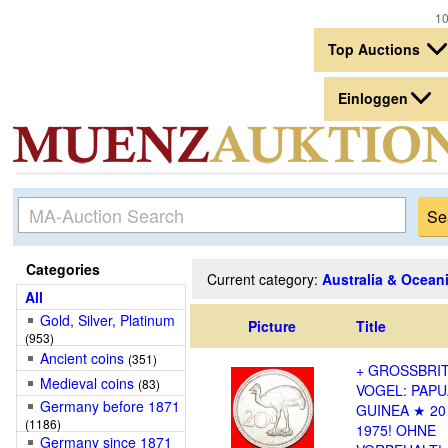
10.
Top Auctions
Einloggen
Categories
Current category:
Australia & Ocean
All
Gold, Silver, Platinum
Picture
Title
(953)
Ancient coins
(351)
+ GROSSBRI
Medieval coins
(83)
VOGEL: PAPU
Germany before 1871
GUINEA ★ 20
(1186)
1975! OHNE
Germany since 1871