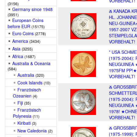
VORBEHALT!
(3156)
Germany since 1948
Ⰶ KANADA K
(3951)
HL. JOHANNE
European Coins
NEU-GUINEA
before EUR
(15175)
1957-2007 V
Euro Coins
(2778)
STEMPELGL
America
(3434)
VORBEHALT!
Asia
(3255)
* USA SCHM
Africa
(1687)
(1975-2004):
Australia & Oceania
NEUGUINEA 
(584)
1975FM PP!
Australia
(320)
VORBEHALT!
Cook Islands
(10)
Ⰶ GROSSBRI
Französisch
SCHMETTER
Ozeanien
(4)
(1975-2004):
Fiji
(35)
NEUGUINEA 
Französisch
1978! ★OHN
Polynesia
(11)
VORBEHALT!
Kiribati
(3)
Ⰶ GROSSBRI
New Caledonia
(2)
(1975-1999):