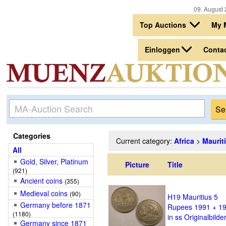
09. August 
Top Auctions
My 
Einloggen
Conta
Categories
Current category:
Africa
>
Maurit
All
Gold, Silver, Platinum
Picture
Title
(921)
Ancient coins
(355)
Medieval coins
(90)
H19 Mauritius 5
Germany before 1871
Rupees 1991 + 1
(1180)
in ss Originalbilde
Germany since 1871