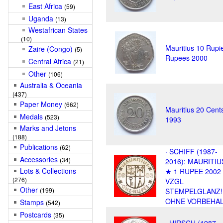
East Africa
(59)
Uganda
(13)
Westafrican States
(10)
Mauritius 10 Rupi
Zaire (Congo)
(5)
Rupees 2000
Central Africa
(21)
Other
(106)
Australia & Oceania
(437)
Paper Money
(662)
Mauritius 20 Cent
Medals
(523)
1993
Marks and Jetons
(188)
Publications
(62)
· SCHIFF (1987-
Accessories
(34)
2016): MAURITIU
Lots & Collections
★ 1 RUPEE 2002
(276)
VZGL
Other
(199)
STEMPELGLANZ!
OHNE VORBEHAL
Stamps
(542)
Postcards
(35)