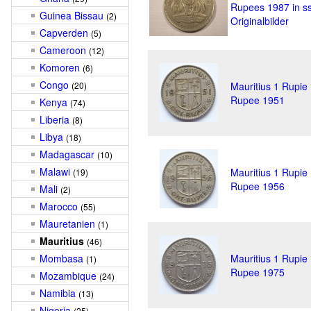
Rupees 1987 in s
Guinea Bissau
(2)
Originalbilder
Capverden
(5)
Cameroon
(12)
Komoren
(6)
Congo
(20)
Mauritius 1 Rupie
Rupee 1951
Kenya
(74)
Liberia
(8)
Libya
(18)
Madagascar
(10)
Malawi
Mauritius 1 Rupie
(19)
Rupee 1956
Mali
(2)
Marocco
(55)
Mauretanien
(1)
Mauritius
(46)
Mombasa
Mauritius 1 Rupie
(1)
Rupee 1975
Mozambique
(24)
Namibia
(13)
Nigeria
(25)