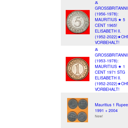
Ⰶ
GROSSBRITANNI
(1956-1978):
MAURITIUS ★ 5
CENT 1965!
ELISABETH II.
(1952-2022)★OH
VORBEHALT!
Ⰶ
GROSSBRITANNI
(1953-1978):
MAURITIUS ★ 1
CENT 1971 STG
ELISABETH II.
(1952-2022)★OH
VORBEHALT!
Mauritius 1 Rupee
1991 + 2004
New!