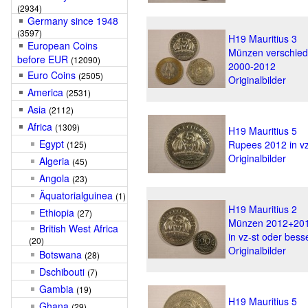
(2934)
Germany since 1948
(3597)
H19 Mauritius 3
European Coins
Münzen verschie
before EUR
(12090)
2000-2012
Euro Coins
(2505)
Originalbilder
America
(2531)
Asia
(2112)
Africa
(1309)
H19 Mauritius 5
Egypt
Rupees 2012 in vz
(125)
Originalbilder
Algeria
(45)
Angola
(23)
Äquatorialguinea
(1)
H19 Mauritius 2
Ethiopia
(27)
Münzen 2012+20
British West Africa
in vz-st oder bess
(20)
Originalbilder
Botswana
(28)
Dschibouti
(7)
Gambia
(19)
H19 Mauritius 5
Ghana
(29)