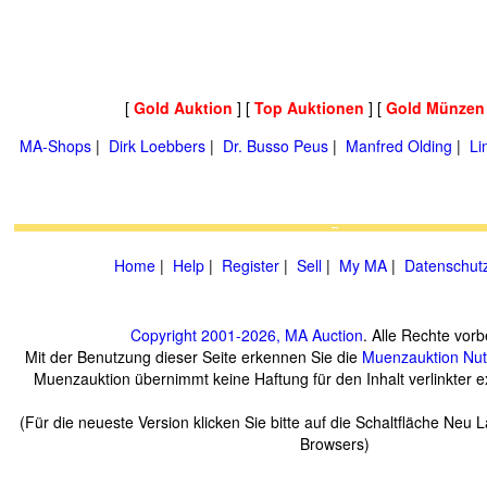
[
Gold Auktion
] [
Top Auktionen
] [
Gold Münzen
MA-Shops
|
Dirk Loebbers
|
Dr. Busso Peus
|
Manfred Olding
|
Li
Home
|
Help
|
Register
|
Sell
|
My MA
|
Datenschut
Copyright 2001-2026, MA Auction
. Alle Rechte vorb
Mit der Benutzung dieser Seite erkennen Sie die
Muenzauktion
Nu
Muenzauktion übernimmt keine Haftung für den Inhalt verlinkter ex
(Für die neueste Version klicken Sie bitte auf die Schaltfläche Neu 
Browsers)