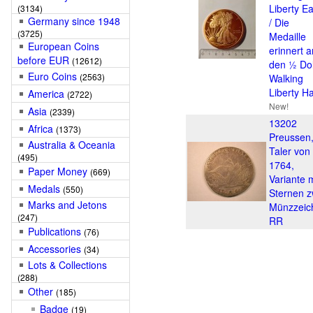
Liberty E
(3134)
Germany since 1948
/ Die
(3725)
Medaille
European Coins
erinnert a
before EUR
(12612)
den ½ Dol
Euro Coins
(2563)
Walking
Liberty Ha
America
(2722)
New!
Asia
(2339)
13202
Africa
(1373)
Preussen
Australia & Oceania
Taler von
(495)
1764,
Paper Money
(669)
Variante m
Medals
(550)
Sternen z
Marks and Jetons
Münzzeic
(247)
RR
Publications
(76)
Accessories
(34)
Lots & Collections
(288)
Other
(185)
Badge
(19)