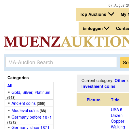
07. August 2
Top Auctions
My 
Einloggen
Conta
Categories
Current category:
Other
All
Investment coins
Gold, Silver, Platinum
(943)
Picture
Title
Ancient coins
(355)
USA 5
Medieval coins
(88)
Unzen
Germany before 1871
Copper
(1212)
Walking
Germany since 1871