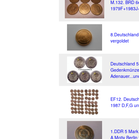
M.132. BRD 6e
1979F+1983J
8.Deutschlan
vergoldet
Deutschland 5
Gedenkmünze 
Adenauer...un
EF12. Deutsch
1987 D,F,G un
1.DDR 5 Mar
A Motiv Berlin