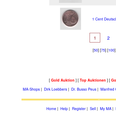
1 Cent Deutsc
1
2
[
50
] [
75
] [
100
]
[
Gold Auktion
] [
Top Auktionen
] [
Go
MA-Shops
|
Dirk Loebbers
|
Dr. Busso Peus
|
Manfred 
Home
|
Help
|
Register
|
Sell
|
My MA
|