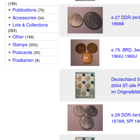
(196)
Publications
(76)
e.27 DDR-2erL
Accessories
(34)
1968A
Lots & Collections
(284)
Other
(199)
Stamps
(550)
e.75. BRD, 3e
Postcards
(35)
1966J 1969J
Postkarten
(8)
Deutschland 
2004 ST-alle 
im Originalblis
e.28 DDR-3erL
1978A, 5Pf 19