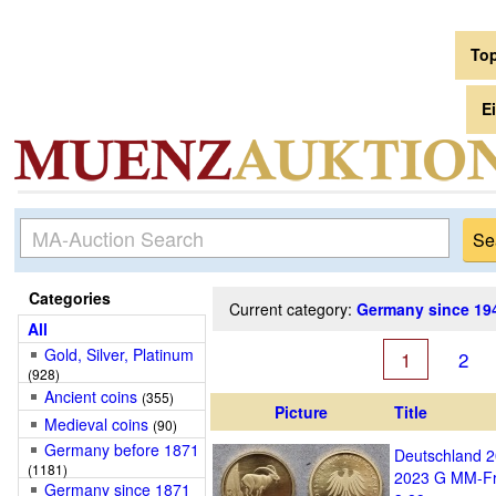
To
E
Categories
Current category:
Germany since 19
All
Gold, Silver, Platinum
1
2
(928)
Ancient coins
(355)
Picture
Title
Medieval coins
(90)
Germany before 1871
Deutschland 2
(1181)
2023 G MM-Fra
Germany since 1871