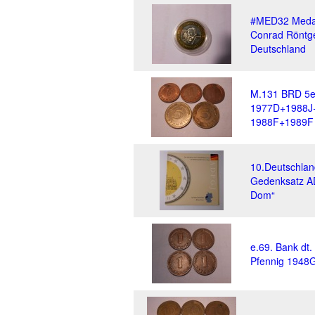
#MED32 Medail
Conrad Röntge
Deutschland
M.131 BRD 5er
1977D+1988J+
1988F+1989F
10.Deutschla
Gedenksatz A
Dom“
e.69. Bank dt.
Pfennig 1948