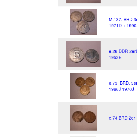
M.137. BRD 3e
1971D + 1990
e.26 DDR-2erL
1952E
e.73. BRD, 3e
1966J 1970J
e.74 BRD 2er 