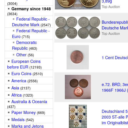
3,89g
(3004)
Top Auction
Germany since 1948
(3634)
Federal Republic -
Bundesrepubli
Deutsche Mark
(2547)
Deutsche Mar
Federal Republic -
Top Auction
Euro
(715)
Democratic
Republic
(463)
Other
(56)
1 Cent Deutsc
European Coins
before EUR
(12193)
Euro Coins
(2510)
America
(2556)
e.72. BRD, 3e
Asia
(2137)
1966F 1966J (
Africa
(1323)
Australia & Oceania
(437)
Deutschland 
Paper Money
(669)
2003 ST-alle 
Medals
(542)
im Originalblis
Marks and Jetons