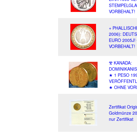
STEMPELGLA
VORBEHALT!
+ PHALLISCHE
2006): DEUT
EURO 2005J!
VORBEHALT!
Ⰺ KANADA:
DOMINIKANI
★ 1 PESO 19
VERÖFFENTL
★ OHNE VOR
Zertifikat Orig
Goldmünze 20
nur Zertifikat