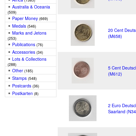
Australia & Oceania
(509)
Paper Money
(669)
Medals
(546)
20 Cent Deuts
Marks and Jetons
(M658)
(253)
Publications
(76)
Accessories
(34)
Lots & Collections
(288)
5 Cent Deutsc
Other
(185)
(M612)
Stamps
(548)
Postcards
(36)
Postkarten
(8)
2 Euro Deutsc
Saarland (N34