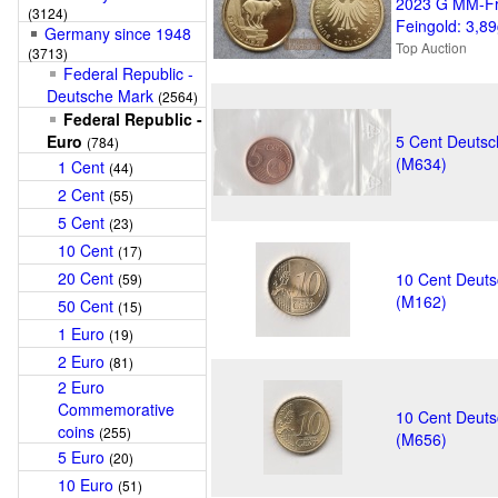
2023 G MM-Fr
(3124)
Feingold: 3,8
Germany since 1948
Top Auction
(3713)
Federal Republic -
Deutsche Mark
(2564)
Federal Republic -
Euro
5 Cent Deutsc
(784)
(M634)
1 Cent
(44)
2 Cent
(55)
5 Cent
(23)
10 Cent
(17)
20 Cent
10 Cent Deuts
(59)
(M162)
50 Cent
(15)
1 Euro
(19)
2 Euro
(81)
2 Euro
Commemorative
10 Cent Deuts
coins
(255)
(M656)
5 Euro
(20)
10 Euro
(51)