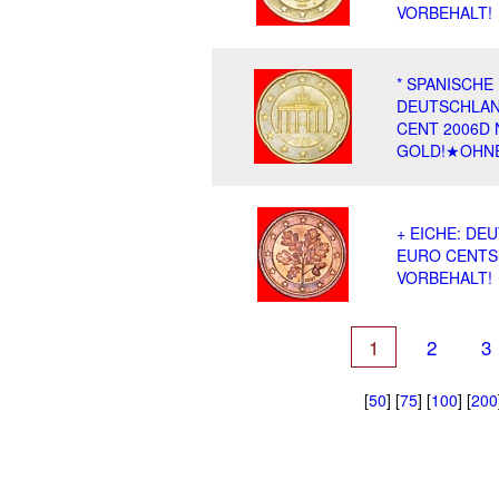
VORBEHALT!
* SPANISCHE
DEUTSCHLAN
CENT 2006D
GOLD!★OHNE
+ EICHE: DE
EURO CENTS 
VORBEHALT!
1
2
3
[
50
] [
75
] [
100
] [
200