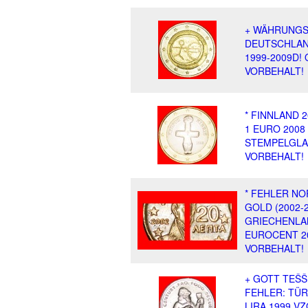
+ WÄHRUNGS
DEUTSCHLAN
1999-2009D!
VORBEHALT!
* FINNLAND 
1 EURO 2008
STEMPELGLA
VORBEHALT!
* FEHLER N
GOLD (2002-2
GRIECHENLA
EUROCENT 2
VORBEHALT!
+ GOTT TEŠŠ
FEHLER: TÜR
LIRA 1999 V