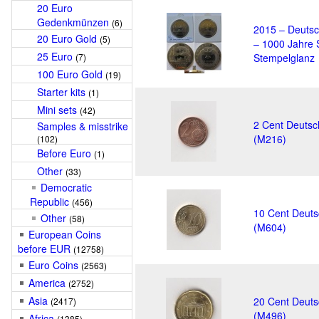
20 Euro
Gedenkmünzen
(6)
2015 – Deutsc
20 Euro Gold
(5)
– 1000 Jahre S
25 Euro
(7)
Stempelglanz
100 Euro Gold
(19)
Starter kits
(1)
Mini sets
(42)
2 Cent Deutsc
Samples & misstrike
(M216)
(102)
Before Euro
(1)
Other
(33)
Democratic
Republic
(456)
10 Cent Deuts
Other
(58)
(M604)
European Coins
before EUR
(12758)
Euro Coins
(2563)
America
(2752)
Asia
20 Cent Deuts
(2417)
(M496)
Africa
(1385)