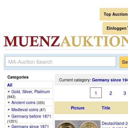
Top Auctio
Einloggen
Categories
Current category:
Germany since 19
All
Gold, Silver, Platinum
1
2
3
(943)
Ancient coins
(355)
Picture
Title
Medieval coins
(87)
Germany before 1871
(1201)
Deutschland 2
Germany since 1871