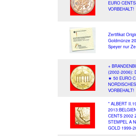
EURO CENTS
VORBEHALT!
Zertifikat Orig
Goldmünze 2
Speyer nur Zert
+ BRANDENB
(2002-2006)
★ 50 EURO C
NORDISCHES
VORBEHALT!
* ALBERT II.1
2013:BELGI
CENTS 2002 
STEMPEL A 
GOLD 1999-