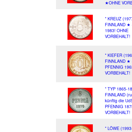
★OHNE VOR
* KREUZ (197
FINNLAND ★ 
1983! OHNE
VORBEHALT!
* KIEFER (196
FINNLAND ★ 
PFENNIG 196
VORBEHALT!
* TYP 1865-18
FINNLAND (ru
künftig die U
PFENNIG 18
VORBEHALT!
* LÖWE (1993