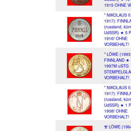
1915 OHNE V
* NIKOLAUS II
1917): FINNL
(russland, künf
UdSSR) ★ 5 
1916! OHNE
VORBEHALT!
* LÖWE (1993
FINNLAND ★
1997M uSTG
STEMPELGLA
VORBEHALT!
* NIKOLAUS II
1917): FINNL
(russland, künf
UdSSR) ★ 1 
1908! OHNE
VORBEHALT!
Ⰺ LÖWE (1964