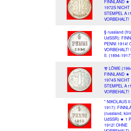
FINNLAND ★
1972S NICHT 
STEMPEL A 
VORBEHALT!
§ russland (fr
UdSSR): FIN
PENNI 1914!
VORBEHALT!
II. (1894-1917
Ⰺ LÖWE (1964
FINNLAND ★
1974S NICHT 
STEMPEL A 
VORBEHALT!
* NIKOLAUS II
1917): FINNL
(russland, künf
UdSSR) ★ 1 
1912! OHNE
VORBEHALT!