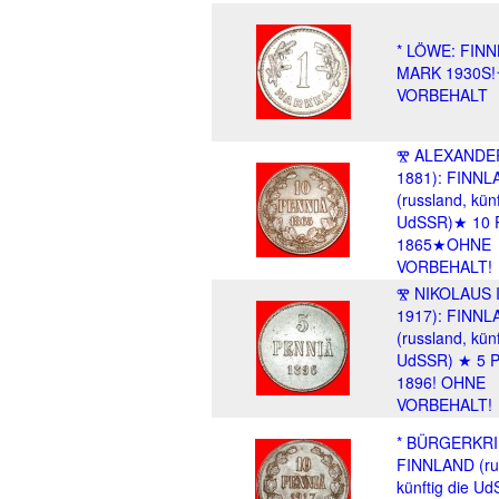
* LÖWE: FIN
MARK 1930S
VORBEHALT
Ⰺ ALEXANDER 
1881): FINNL
(russland, künf
UdSSR)★ 10 
1865★OHNE
VORBEHALT!
Ⰺ NIKOLAUS II
1917): FINNL
(russland, künf
UdSSR) ★ 5 
1896! OHNE
VORBEHALT!
* BÜRGERKRI
FINNLAND (ru
künftig die U