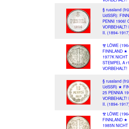
§ russland (fr
UdSSR): FIN
PENNI 1906!
VORBEHALT!
II. (1894-1917
Ⰺ LÖWE (1964
FINNLAND ★
1977K NICHT 
STEMPEL A 
VORBEHALT!
§ russland (fr
UdSSR) ★ F
25 PENNIA 1
VORBEHALT!
II. (1894-1917
Ⰺ LÖWE (1964
FINNLAND ★
1985N NICHT