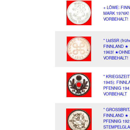
+ LÖWE: FIN
MARK 1976K!
VORBEHALT!
* UdSSR (frühe
FINNLAND ★ 
1963! ★OHN
VORBEHALT!
* KRIEGSZEIT
1945): FINNL
PFENNIG 19
VORBEHALT
* GROSSBRIT
FINNLAND ★ 
PFENNIG 192
STEMPELGLA