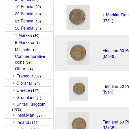
10 Pennia
(32)
20 Pennia
(18)
1 Markka Finn
(I751)
25 Pennia
(15)
50 Pennia
(34)
1 Markka
(80)
5 Markkaa
(1)
Min sets
(1)
Finnland 50 P
Commemorative
(M549)
coins
(3)
Other
(24)
France
(1037)
Gibraltar
(24)
Finnland 50 P
Greece
(417)
(I914)
Greenland
(1)
United Kingdom
(1832)
Insel Man
(58)
Finnland 50 P
Ireland
(144)
(M165)