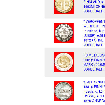
FINNLAND ★
1993M! OHNE
VORBEHALT!
* VERÖFFEN
WERDEN: FI
(russland, künf
UdSSR) ★25 
1872★OHNE
VORBEHALT!
* BIMETALLIS
2001): FINNL
MARK 1993M
VORBEHALT!
Ⰺ ALEXANDER 
1881): FINNL
(russland, künf
UdSSR) ★ 1 
1875 OHNE V