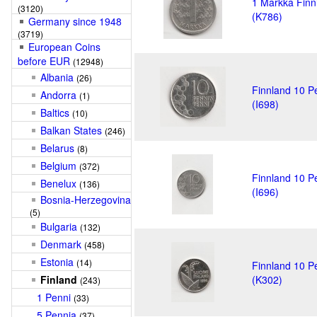
1 Markka Finn
(3120)
(K786)
Germany since 1948
(3719)
European Coins
before EUR
(12948)
Albania
(26)
Finnland 10 P
Andorra
(1)
(I698)
Baltics
(10)
Balkan States
(246)
Belarus
(8)
Belgium
(372)
Finnland 10 P
Benelux
(136)
(I696)
Bosnia-Herzegovina
(5)
Bulgaria
(132)
Denmark
(458)
Estonia
(14)
Finnland 10 P
Finland
(K302)
(243)
1 Penni
(33)
5 Pennia
(37)