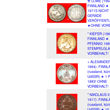
Ⰺ LÖWE (1964
FINNLAND ★
1971S NICHT 
GERADE
VERÖFFENTL
★OHNE VORB
* KIEFER (196
FINNLAND ★ 
PFENNIG 198
STEMPELGLA
VORBEHALT!
+ ALEXANDER I
1894): FINNL
(russland, künf
UdSSR) ★ 1 
1883! OHNE
VORBEHALT!
* NIKOLAUS II
1917): FINNL
(russland, künf
UdSSR) ★ 10