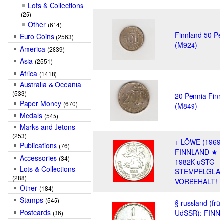
Lots & Collections
(25)
Other
(614)
Finnland 50 P
Euro Coins
(2563)
(M924)
America
(2839)
Asia
(2551)
Africa
(1418)
Australia & Oceania
(533)
20 Pennia Fin
Paper Money
(670)
(M849)
Medals
(545)
Marks and Jetons
(253)
+ LÖWE (1969
Publications
(76)
FINNLAND ★
Accessories
(34)
1982K uSTG
Lots & Collections
STEMPELGLA
(288)
VORBEHALT!
Other
(184)
Stamps
(545)
§ russland (fr
Postcards
UdSSR): FIN
(36)