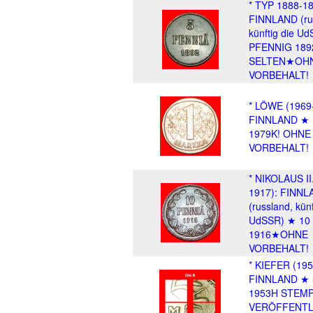
* TYP 1888-18
FINNLAND (ru
künftig die U
PFENNIG 189
SELTEN★OH
VORBEHALT!
* LÖWE (1969
FINNLAND ★
1979K! OHNE
VORBEHALT!
* NIKOLAUS II
1917): FINNL
(russland, künf
UdSSR) ★ 10
1916★OHNE
VORBEHALT!
* KIEFER (195
FINNLAND ★
1953H STEMP
VERÖFFENTL