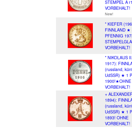
STEMPEL A r
VORBEHALT!
New!
* KIEFER (196
FINNLAND ★ 
PFENNIG 197
STEMPELGLA
VORBEHALT!
* NIKOLAUS II
1917): FINNL
(russland, künf
UdSSR) ★ 1 
1900!★OHNE
VORBEHALT!
+ ALEXANDER I
1894): FINNL
(russland, künf
UdSSR) ★ 1 
1893! OHNE
VORBEHALT!