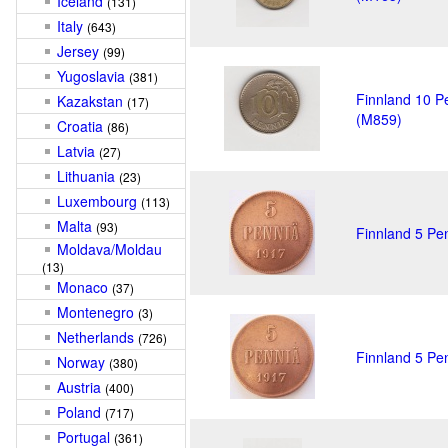
Iceland
(131)
Italy
(643)
Jersey
(99)
Yugoslavia
(381)
Finnland 10 P
Kazakstan
(17)
(M859)
Croatia
(86)
Latvia
(27)
Lithuania
(23)
Luxembourg
(113)
Malta
(93)
Finnland 5 Pe
Moldava/Moldau
(13)
Monaco
(37)
Montenegro
(3)
Netherlands
(726)
Finnland 5 Pe
Norway
(380)
Austria
(400)
Poland
(717)
Portugal
(361)