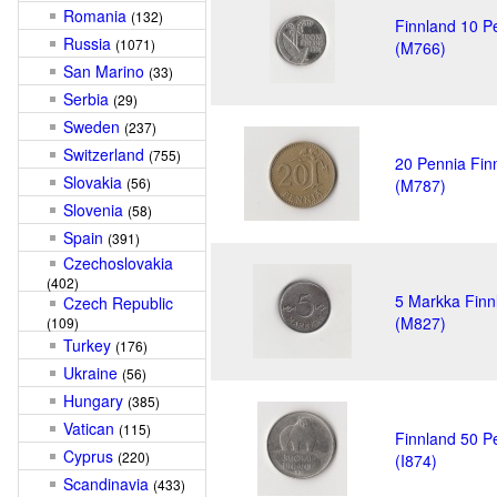
Romania
(132)
Finnland 10 P
Russia
(1071)
(M766)
San Marino
(33)
Serbia
(29)
Sweden
(237)
Switzerland
(755)
20 Pennia Fin
Slovakia
(56)
(M787)
Slovenia
(58)
Spain
(391)
Czechoslovakia
(402)
5 Markka Finn
Czech Republic
(M827)
(109)
Turkey
(176)
Ukraine
(56)
Hungary
(385)
Vatican
(115)
Finnland 50 P
Cyprus
(220)
(I874)
Scandinavia
(433)