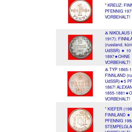
* KREUZ: FI
PFENNIG 197
VORBEHALT!
Ⰶ NIKOLAUS II
1917): FINNL
(russland, künf
UdSSR) ★ 10
1897★OHNE
VORBEHALT!
Ⰶ TYP 1865-1
FINNLAND (ru
UdSSR)★5 P
1867! ALEXAN
1855-1881★
VORBEHALT!
* KIEFER (198
FINNLAND ★ 
PFENNIG 198
STEMPELGLA