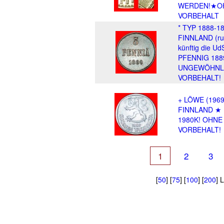
WERDEN!★O
VORBEHALT
* TYP 1888-18
FINNLAND (ru
künftig die U
PFENNIG 188
UNGEWÖHNL
VORBEHALT!
+ LÖWE (1969
FINNLAND ★
1980K! OHNE
VORBEHALT!
1
2
3
[
50
] [
75
] [
100
] [
200
] 