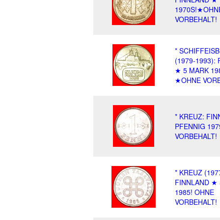
1970S!★OHN
VORBEHALT!
* SCHIFFEIS
(1979-1993):
★ 5 MARK 19
★OHNE VORB
* KREUZ: FI
PFENNIG 197
VORBEHALT!
* KREUZ (197
FINNLAND ★ 
1985! OHNE
VORBEHALT!