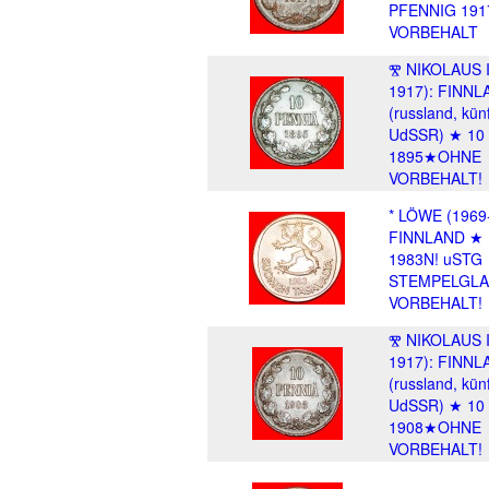
PFENNIG 19
VORBEHALT
Ⰺ NIKOLAUS II
1917): FINNL
(russland, künf
UdSSR) ★ 10
1895★OHNE
VORBEHALT!
* LÖWE (1969
FINNLAND ★
1983N! uSTG
STEMPELGLA
VORBEHALT!
Ⰺ NIKOLAUS II
1917): FINNL
(russland, künf
UdSSR) ★ 10
1908★OHNE
VORBEHALT!