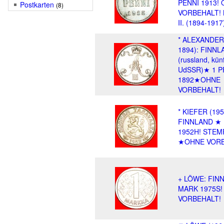
PENNI 1913!
Postkarten
(8)
VORBEHALT!
II. (1894-1917
* ALEXANDER I
1894): FINNL
(russland, künf
UdSSR)★ 1 P
1892★OHNE
VORBEHALT!
* KIEFER (195
FINNLAND ★
1952H! STEM
★OHNE VOR
+ LÖWE: FIN
MARK 1975S!
VORBEHALT!