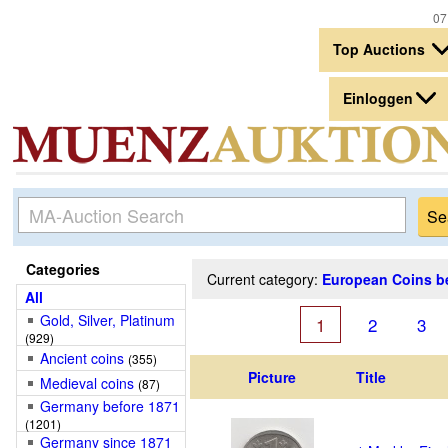
07.
Top Auctions
Einloggen
Categories
Current category:
European Coins b
All
Gold, Silver, Platinum
1
2
3
(929)
Ancient coins
(355)
Picture
Title
Medieval coins
(87)
Germany before 1871
(1201)
Germany since 1871