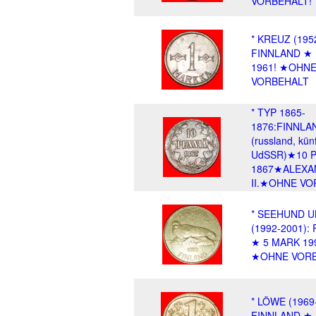
VORBEHALT!
* KREUZ (195
FINNLAND ★
1961! ★OHN
VORBEHALT
* TYP 1865-
1876:FINNLA
(russland, künf
UdSSR)★10 
1867★ALEXA
II.★OHNE VO
* SEEHUND 
(1992-2001):
★ 5 MARK 19
★OHNE VOR
* LÖWE (1969
FINNLAND ★