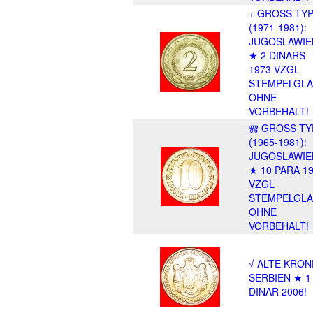
+ GROSS TY
(1971-1981):
JUGOSLAWIE
★ 2 DINARS
1973 VZGL
STEMPELGLA
OHNE
VORBEHALT!
Ⰿ GROSS TY
(1965-1981):
JUGOSLAWIE
★ 10 PARA 1
VZGL
STEMPELGLA
OHNE
VORBEHALT!
√ ALTE KRON
SERBIEN ★ 1
DINAR 2006!