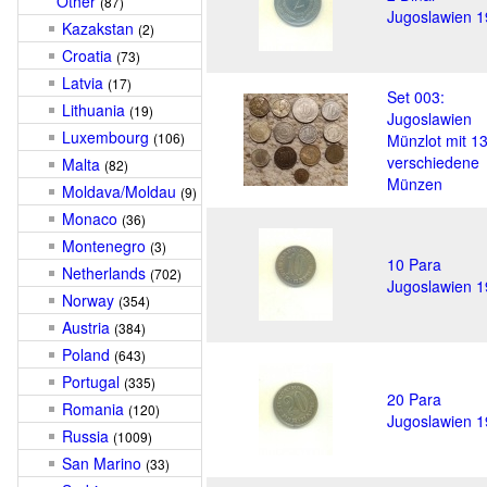
Other
(87)
Jugoslawien 
Kazakstan
(2)
Croatia
(73)
Latvia
(17)
Set 003:
Lithuania
(19)
Jugoslawien
Luxembourg
(106)
Münzlot mit 1
verschiedene
Malta
(82)
Münzen
Moldava/Moldau
(9)
Monaco
(36)
Montenegro
(3)
10 Para
Netherlands
(702)
Jugoslawien 
Norway
(354)
Austria
(384)
Poland
(643)
Portugal
(335)
20 Para
Romania
(120)
Jugoslawien 
Russia
(1009)
San Marino
(33)