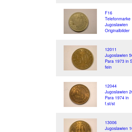
F16
Telefonmarke
Jugoslawien
Originalbilder
12011
Jugoslawien 5
Para 1973 in 
fein
12044
Jugoslawien 2
Para 1974 in
f.st/st
13006
Jugoslawien 1