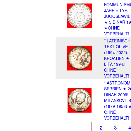
KOMMUNISM
JAHR = TYP:
JUGOSLAWIE
★ 5 DINAR 19
★OHNE
VORBEHALT!
* LATEINISCH
TEXT OLIVE
(1994-2022):
KROATIEN ★ 
LIPA 1994.!
OHNE
VORBEHALT!
* ASTRONOMI
SERBIEN ★ 2
DINAR 2009!
MILANKOVIT
(1879-1958) 
OHNE
VORBEHALT!
1
2
3
4