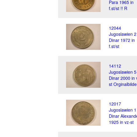
Para 1965 in
f.st/st !! R
12044
Jugoslawien 2
Dinar 1972 in
f.st/st
14112
Jugoslawien 5
Dinar 2000 in 
st Orginalbilde
12017
Jugoslawien 1
Dinar Alexand
1925 in vz-st