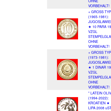
OHNE
VORBEHALT!
+ GROSS TY
(1965-1981):
JUGOSLAWIE
★ 10 PARA 1
VZGL
STEMPELGLA
OHNE
VORBEHALT!
+ GROSS TY
(1973-1981):
JUGOSLAWIE
★ 1 DINAR 1
VZGL
STEMPELGLA
OHNE
VORBEHALT!
* LATEIN OLI
(1994-2022):
KROATIEN ★ 
LIPA 2008 uS