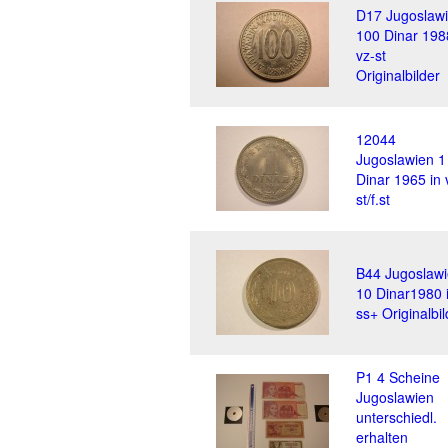
D17 Jugoslaw
100 Dinar 198
vz-st
Originalbilder
12044
Jugoslawien 1
Dinar 1965 in 
st/f.st
B44 Jugoslaw
10 Dinar1980 
ss+ Originalbil
P1 4 Scheine
Jugoslawien
unterschiedl.
erhalten