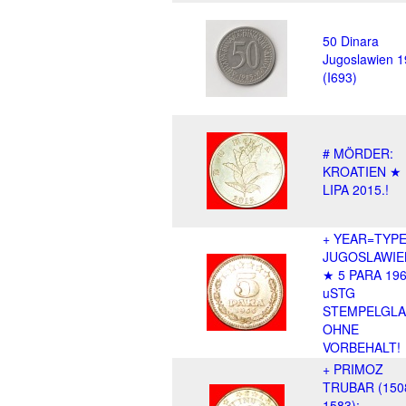
50 Dinara
Jugoslawien 
(I693)
# MÖRDER:
KROATIEN ★ 
LIPA 2015.!
+ YEAR=TYPE
JUGOSLAWIE
★ 5 PARA 19
uSTG
STEMPELGLA
OHNE
VORBEHALT!
+ PRIMOZ
TRUBAR (150
1583):