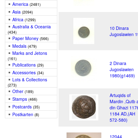
America
(2481)
Asia
(2094)
Africa
(1299)
Australia & Oceania
10 Dinara
(434)
Jugoslawien 
Paper Money
(566)
Medals
(479)
Marks and Jetons
(161)
2 Dinara
Publications
(29)
Jugoslawien
Accessories
(34)
1980(g1469)
Lots & Collections
(273)
Other
(189)
Artuqids of
Stamps
(466)
Mardin ,Qutb a
Postcards
(35)
din Ghazi 117
1184 AD,(AH
Postkarten
(8)
572-580)
12044