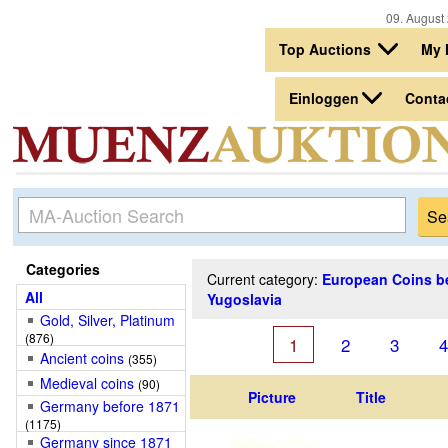
09. August 
Top Auctions
My
Einloggen
Conta
Categories
Current category:
European Coins b
All
Yugoslavia
Gold, Silver, Platinum
(876)
1
2
3
4
Ancient coins
(355)
Medieval coins
(90)
Picture
Title
Germany before 1871
(1175)
Germany since 1871