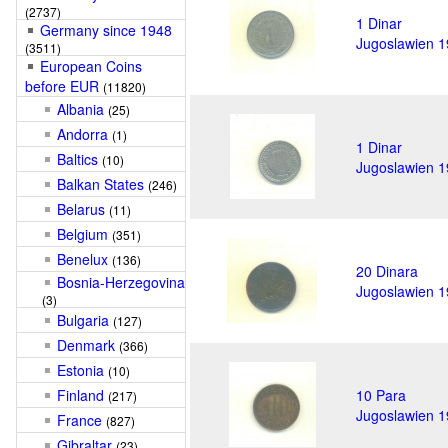
(2737)
1 Dinar
Germany since 1948
Jugoslawien 
(3511)
European Coins
before EUR
(11820)
Albania
(25)
Andorra
(1)
1 Dinar
Baltics
(10)
Jugoslawien 
Balkan States
(246)
Belarus
(11)
Belgium
(351)
Benelux
(136)
20 Dinara
Bosnia-Herzegovina
Jugoslawien 
(3)
Bulgaria
(127)
Denmark
(366)
Estonia
(10)
Finland
10 Para
(217)
Jugoslawien 
France
(827)
Gibraltar
(23)