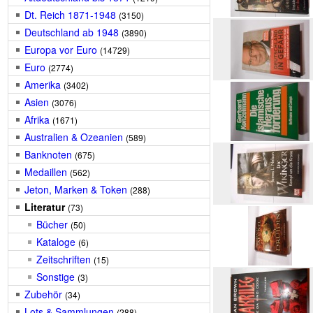
Dt. Reich 1871-1948
(3150)
Deutschland ab 1948
(3890)
Europa vor Euro
(14729)
Euro
(2774)
Amerika
(3402)
Asien
(3076)
Afrika
(1671)
Australien & Ozeanien
(589)
Banknoten
(675)
Medaillen
(562)
Jeton, Marken & Token
(288)
Literatur
(73)
Bücher
(50)
Kataloge
(6)
Zeitschriften
(15)
Sonstige
(3)
Zubehör
(34)
Lots & Sammlungen
(288)