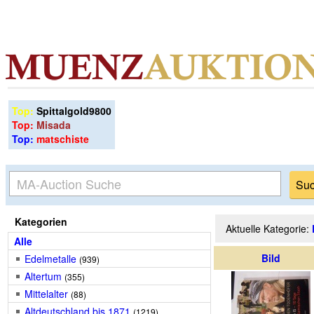
Top:
Spittalgold9800
Top:
Misada
Top:
matschiste
Kategorien
Aktuelle Kategorie:
Alle
Bild
Edelmetalle
(939)
Altertum
(355)
Mittelalter
(88)
Altdeutschland bis 1871
(1219)