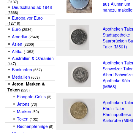
(3137)
aus Aluminium
Deutschland ab 1948
nahezu makello
(3668)
Europa vor Euro
(12718)
Apotheken Tale
Euro
(2536)
Stadtapotheke
Amerika
(2649)
Saarbrücken Sa
Asien
(2200)
Taler (M561)
Afrika
(1353)
Australien & Ozeanien
Apotheken Tale
(447)
Schweizer Taler
Banknoten
(657)
Albert Schweize
Medaillen
(553)
Apotheke Köln
Jeton, Marken &
(M568)
Token
(223)
Elongate-Coins
(3)
Apotheken Tale
Jetons
(73)
Rhein Taler
Marken
(69)
Rheinapotheke
Token
(132)
Karlsruhe (M56
Rechenpfennige
(5)