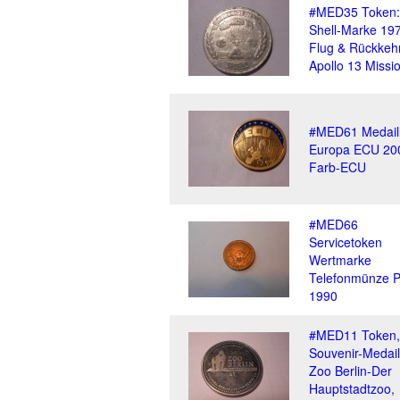
#MED35 Token:
Shell-Marke 19
Flug & Rückkeh
Apollo 13 Missi
#MED61 Medail
Europa ECU 20
Farb-ECU
#MED66
Servicetoken
Wertmarke
Telefonmünze P
1990
#MED11 Token,
Souvenir-Medail
Zoo Berlin-Der
Hauptstadtzoo,