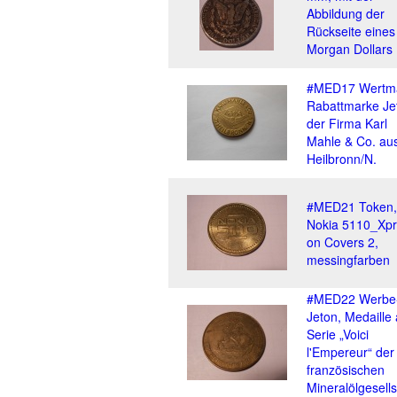
Abbildung der
Rückseite eines
Morgan Dollars
#MED17 Wertm
Rabattmarke Je
der Firma Karl
Mahle & Co. au
Heilbronn/N.
#MED21 Token,
Nokia 5110_Xpr
on Covers 2,
messingfarben
#MED22 Werbe
Jeton, Medaille
Serie „Voici
l'Empereur“ der
französischen
Mineralölgesells