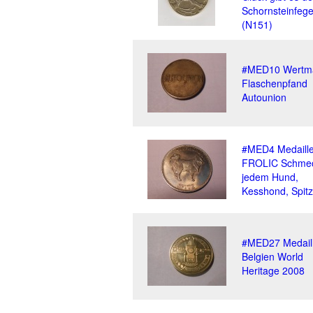
Schornsteinfege
(N151)
#MED10 Wertm
Flaschenpfand
Autounion
#MED4 Medaill
FROLIC Schme
jedem Hund,
Kesshond, Spitz
#MED27 Medail
Belgien World
Heritage 2008