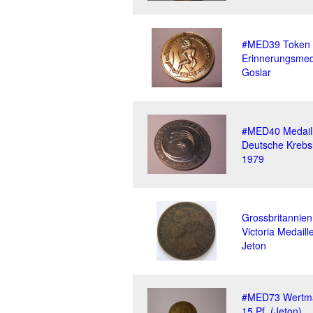
#MED39 Token
Erinnerungsmed
Goslar
#MED40 Medaill
Deutsche Krebsh
1979
Grossbritannien
Victoria Medaill
Jeton
#MED73 Wertm
15 Pf. (Jeton)