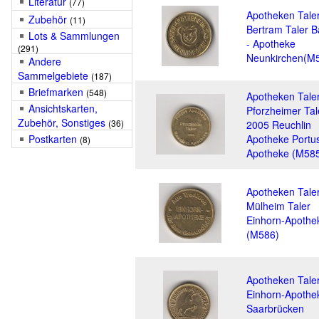
Literatur
(77)
Apotheken Tale
Zubehör
(11)
Bertram Taler B
Lots & Sammlungen
- Apotheke
(291)
Neunkirchen(M
Andere
Sammelgebiete
(187)
Briefmarken
(548)
Apotheken Tale
Ansichtskarten,
Pforzheimer Tal
Zubehör, Sonstiges
(36)
2005 Reuchlin
Postkarten
Apotheke Portu
(8)
Apotheke (M58
Apotheken Tale
Mülheim Taler
Einhorn-Apothe
(M586)
Apotheken Tale
Einhorn-Apothe
Saarbrücken