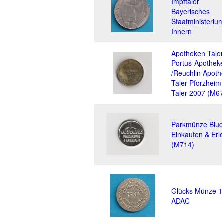
Impftaler
Bayerisches
Staatministeriu
Innern
Apotheken Tale
Portus-Apothek
/Reuchlin Apot
Taler Pforzheim
Taler 2007 (M6
Parkmünze Blu
Einkaufen & Erl
(M714)
Glücks Münze 
ADAC