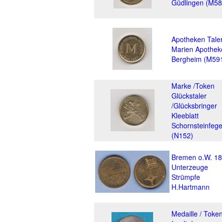
Güdlingen (M58
Apotheken Tale
Marien Apothek
Bergheim (M59
Marke /Token
Glückstaler
/Glücksbringer
Kleeblatt
Schornsteinfege
(N152)
Bremen o.W. 1
Unterzeuge
Strümpfe
H.Hartmann
Medaille / Toke