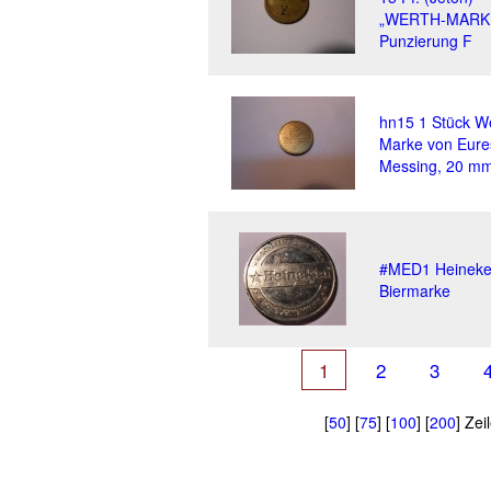
„WERTH-MARKE
Punzierung F
hn15 1 Stück We
Marke von Eure
Messing, 20 m
#MED1 Heinek
Biermarke
1
2
3
[
50
] [
75
] [
100
] [
200
] Zei