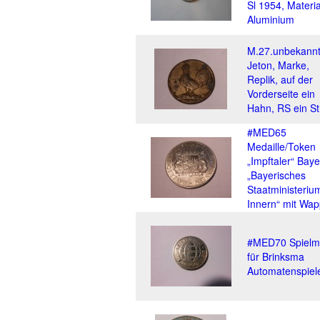
Sl 1954, Materia
Aluminium
M.27.unbekannt
Jeton, Marke,
Replik, auf der
Vorderseite ein
Hahn, RS ein S
#MED65
Medaille/Token
„Impftaler“ Baye
„Bayerisches
Staatministeriu
Innern“ mit Wa
#MED70 Spielm
für Brinksma
Automatenspiel