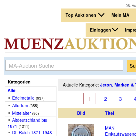
08. Au
Top Auktionen
Mein MA
Einloggen
Impr
Kategorien
Aktuelle Kategorie:
Jeton, Marken &
Alle
Edelmetalle
1
2
3
(937)
Altertum
(355)
Mittelalter
Bild
Titel
(90)
Altdeutschland bis
1871
(1211)
MAN
Dt. Reich 1871-1948
Einkaufswagenc