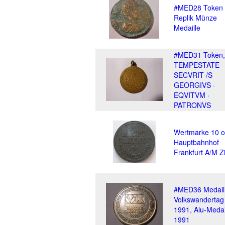
#MED28 Token
Replik Münze
Medaille
#MED31 Token,
TEMPESTATE
SECVRIT /S
GEORGIVS ·
EQVITVM ·
PATRONVS
Wertmarke 10 o
Hauptbahnhof
Frankfurt A/M Z
#MED36 Medaill
Volkswandertag
1991, Alu-Medai
1991