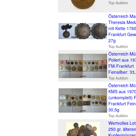
Top-Auktion
Österreich Ma
Theresia Meda
mit Kette 176
Frankfurt Gewi
27g
Top-Auktion
Österreich M
Poliert aus 19
FM-Frankfurt
Feinsilber: 33
Top-Auktion
Österreich M
KMS aus 197
(unkomplett) 
Frankfurt Fein
30,5g
Top-Auktion
Wertvolles Lot
250 gr. ältere
Kupfermünzen