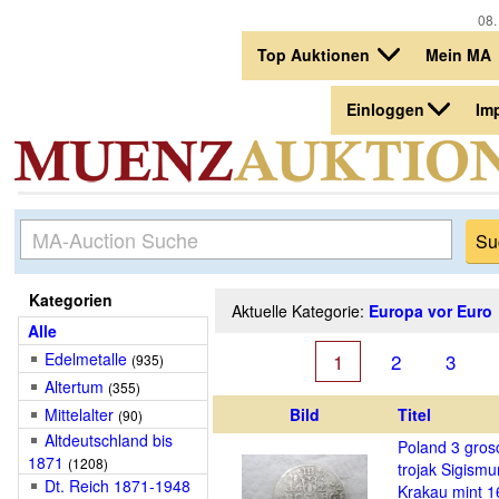
08. 
Top Auktionen
Mein MA
Einloggen
Im
Kategorien
Aktuelle Kategorie:
Europa vor Euro
Alle
Edelmetalle
1
2
3
(935)
Altertum
(355)
Mittelalter
Bild
Titel
(90)
Altdeutschland bis
Poland 3 gros
1871
(1208)
trojak Sigismun
Dt. Reich 1871-1948
Krakau mint 1