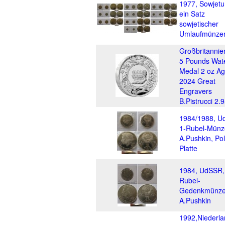
1977, Sowjetu
ein Satz
sowjetischer
Umlaufmünze
Großbritannie
5 Pounds Wat
Medal 2 oz Ag
2024 Great
Engravers
B.Pistrucci 2.
1984/1988, U
1-Rubel-Münz
A.Pushkin, Pol
Platte
1984, UdSSR,
Rubel-
Gedenkmünze
A.Pushkin
1992,Niederla