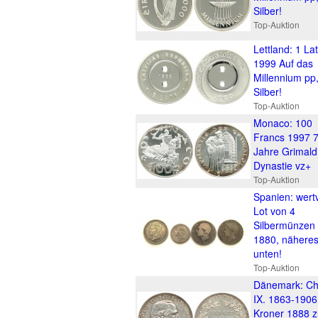
Silber!
Top-Auktion
Lettland: 1 La
1999 Auf das
Millennium pp
Silber!
Top-Auktion
Monaco: 100
Francs 1997 
Jahre Grimald
Dynastie vz+
Top-Auktion
Spanien: wertv
Lot von 4
Silbermünzen
1880, nähere
unten!
Top-Auktion
Dänemark: Chr
IX. 1863-1906
Kroner 1888 