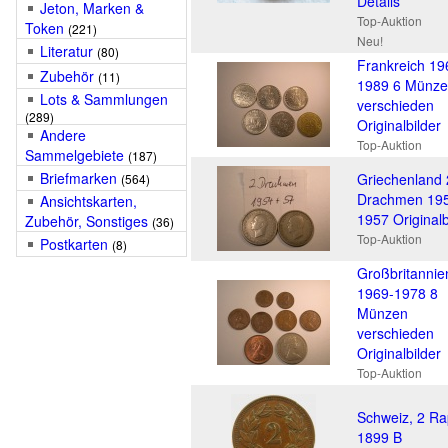
Details
Jeton, Marken &
Top-Auktion
Token
(221)
Neu!
Literatur
(80)
Frankreich 19
Zubehör
(11)
1989 6 Münz
Lots & Sammlungen
verschieden
(289)
Originalbilder
Andere
Top-Auktion
Sammelgebiete
(187)
Briefmarken
Griechenland 
(564)
Drachmen 19
Ansichtskarten,
1957 Originalb
Zubehör, Sonstiges
(36)
Top-Auktion
Postkarten
(8)
Großbritannie
1969-1978 8
Münzen
verschieden
Originalbilder
Top-Auktion
Schweiz, 2 Ra
1899 B