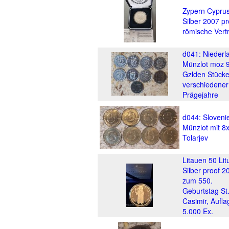
Zypern Cyprus
Silber 2007 pr
römische Vert
d041: Niederl
Münzlot moz 9
Gzlden Stück
verschiedener
Prägejahre
d044: Sloveni
Münzlot mit 8x
Tolarjev
Litauen 50 Lit
Silber proof 2
zum 550.
Geburtstag St
Casimir, Aufla
5.000 Ex.