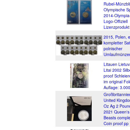
Rubel-Münzbli
Olympische Sp
2014-Olympia
Logo-Offiziell
Lizenzprodukt
2015, Polen, e
kompletter Sa
polnischer
Umlaufmünze
Litauen Lietuv
Litai 2002 Silb
proof Schleier
im original Fo
Auflage: 3.00
Großbritannie
United Kingd
Oz Ag 2 Poun
2021 Queen's
Beasts comple
Coin proof pp