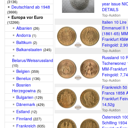
(3136)
year issue NI
Deutschland ab 1948
DETAILS
(3666)
Top-Auktion
Europa vor Euro
Italien 10 Lire
(12266)
Emmanuel II 
Albanien
(26)
(1861-65) MM
Andorra
(1)
Frankfurt KM
Baltikum
(2)
Feingold: 2,9
Balkanstaaten
(245)
Top-Auktion
Russland 10 
Belarus/Weissrussland
Tscherwonez 
(10)
MM-Frankfurt
Belgien
(359)
Feingold: 7,7
Benelux
(136)
Top-Auktion
Bosnien
Frankreich 50
Herzegowina
(5)
Francs 1858 
Bulgarien
(129)
Frankfurt Fein
Dänemark
14,52g
(429)
Top-Auktion
Estland
(12)
Österreich 10
Finnland
(227)
Schilling 193
Frankreich
(935)