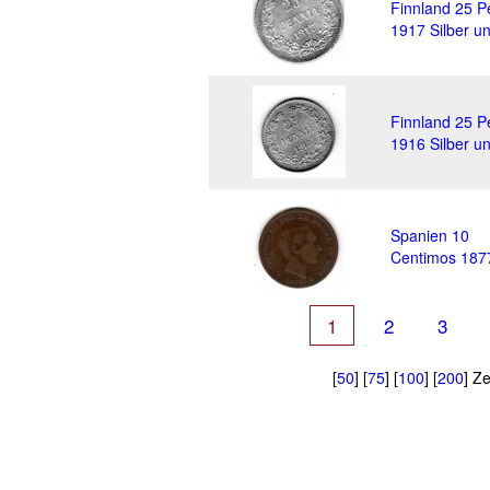
Finnland 25 P
1917 Silber un
Finnland 25 P
1916 Silber un
Spanien 10
Centimos 187
1
2
3
[
50
] [
75
] [
100
] [
200
] Ze