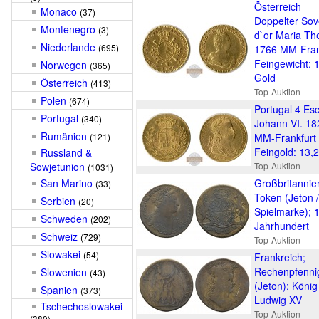
Österreich
Monaco
(37)
Doppelter Sov
Montenegro
(3)
d`or Maria Th
Niederlande
(695)
1766 MM-Fran
Feingewicht: 
Norwegen
(365)
Gold
Österreich
(413)
Top-Auktion
Polen
(674)
Portugal 4 Es
Portugal
(340)
Johann VI. 18
Rumänien
(121)
MM-Frankfurt
Feingold: 13,
Russland &
Sowjetunion
Top-Auktion
(1031)
San Marino
Großbritannie
(33)
Token (Jeton /
Serbien
(20)
Spielmarke); 
Schweden
(202)
Jahrhundert
Schweiz
(729)
Top-Auktion
Slowakei
(54)
Frankreich;
Rechenpfenni
Slowenien
(43)
(Jeton); König
Spanien
(373)
Ludwig XV
Tschechoslowakei
Top-Auktion
(389)