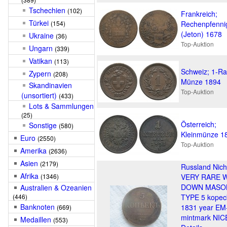
Tschechien
(102)
Frankreich;
Türkei
(154)
Rechenpfenni
(Jeton) 1678
Ukraine
(36)
Top-Auktion
Ungarn
(339)
Vatikan
(113)
Schweiz; 1-R
Zypern
(208)
Münze 1894
Skandinavien
Top-Auktion
(unsortiert)
(433)
Lots & Sammlungen
(25)
Österreich;
Sonstige
(580)
Kleinmünze 1
Euro
(2550)
Top-Auktion
Amerika
(2636)
Asien
(2179)
Russland Nich
Afrika
(1346)
VERY RARE 
DOWN MASO
Australien & Ozeanien
(446)
TYPE 5 kopec
Banknoten
1831 year E
(669)
mintmark NIC
Medaillen
(553)