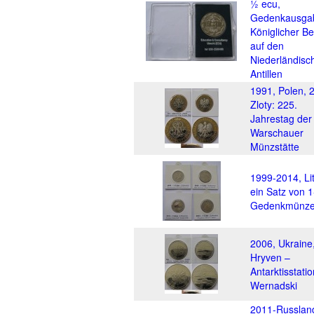
½ ecu,
Gedenkausga
Königlicher B
auf den
Niederländisc
Antillen
1991, Polen, 
Zloty: 225.
Jahrestag der
Warschauer
Münzstätte
1999-2014, Li
ein Satz von 1
Gedenkmünz
2006, Ukraine
Hryven –
Antarktisstatio
Wernadski
2011-Russlan