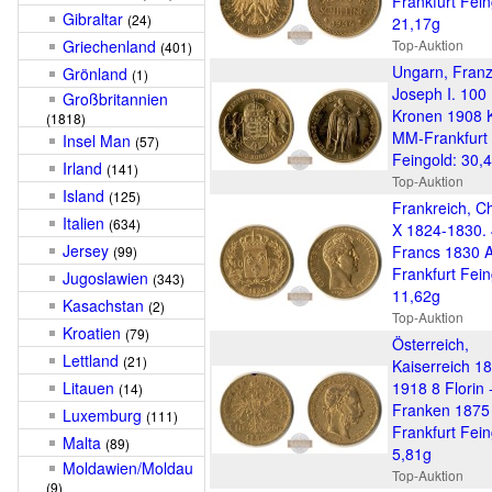
Frankfurt Fein
Gibraltar
(24)
21,17g
Griechenland
Top-Auktion
(401)
Ungarn, Fran
Grönland
(1)
Joseph I. 100
Großbritannien
Kronen 1908 
(1818)
MM-Frankfurt
Insel Man
(57)
Feingold: 30,
Irland
(141)
Top-Auktion
Island
(125)
Frankreich, C
Italien
(634)
X 1824-1830.
Jersey
Francs 1830 
(99)
Frankfurt Fein
Jugoslawien
(343)
11,62g
Kasachstan
(2)
Top-Auktion
Kroatien
(79)
Österreich,
Lettland
(21)
Kaiserreich 1
Litauen
1918 8 Florin 
(14)
Franken 187
Luxemburg
(111)
Frankfurt Fein
Malta
(89)
5,81g
Moldawien/Moldau
Top-Auktion
(9)