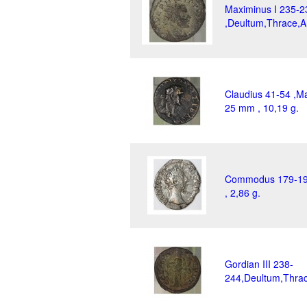
Maximinus I 235-2
,Deultum,Thrace,AE
Claudius 41-54 ,Ma
25 mm , 10,19 g.
Commodus 179-19
, 2,86 g.
Gordian III 238-
244,Deultum,Thrac