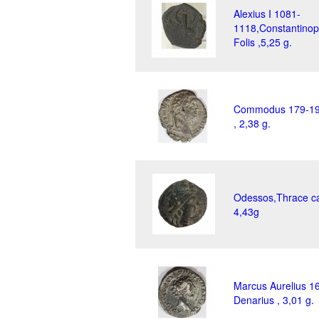
Alexius I 1081-
1118,Constantino
Folis ,5,25 g.
Commodus 179-19
, 2,38 g.
Odessos,Thrace c
4,43g
Marcus Aurelius 1
Denarius , 3,01 g.