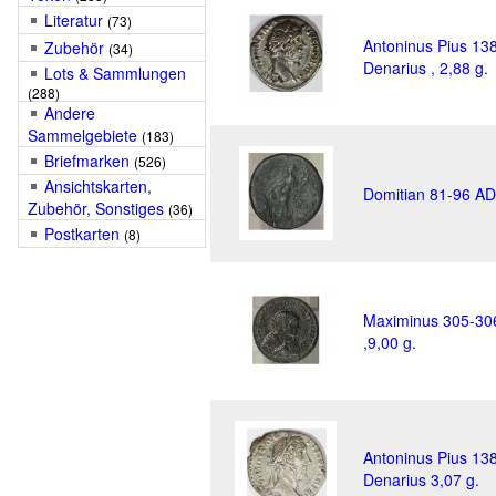
Literatur
(73)
Antoninus Pius 13
Zubehör
(34)
Denarius , 2,88 g.
Lots & Sammlungen
(288)
Andere
Sammelgebiete
(183)
Briefmarken
(526)
Ansichtskarten,
Domitian 81-96 AD,
Zubehör, Sonstiges
(36)
Postkarten
(8)
Maximinus 305-30
,9,00 g.
Antoninus Pius 13
Denarius 3,07 g.