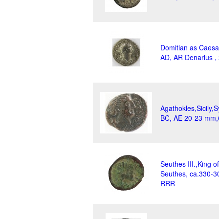
Domitian as Caesa
AD, AR Denarius , 
Agathokles,Sicily,
BC, AE 20-23 mm,6
Seuthes III.,King o
Seuthes, ca.330-3
RRR