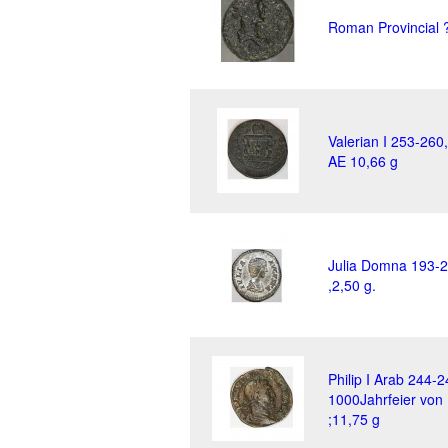
Roman Provincial 
Valerian I 253-260
AE 10,66 g
Julia Domna 193-
,2,50 g.
Philip I Arab 244-2
1000Jahrfeier vo
;11,75 g