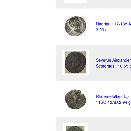
Hadrian 117-138 A
3,03 g.
Severus Alexander
Sestertius , 16,55 
Rhoemetalkes I.,,c
11BC-12AD,2,94 g