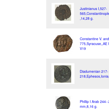
Justinianus I,527-
565,Constantinopl
,14,28 g.
Constantine V. and
775,Syracuse,,AE F
V19
Diadumenian 217-
218,Ephesos,Ionia
Phillip I Arab 244
mm,8,16 g.