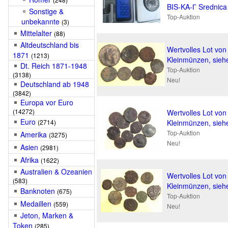
BIS-KA-Г Srednica
Sonstige &
Top-Auktion
unbekannte
(3)
Mittelalter
(88)
Altdeutschland bis
Wertvolles Lot von
1871
(1213)
Kleinmünzen, siehe
Dt. Reich 1871-1948
Top-Auktion
(3138)
Neu!
Deutschland ab 1948
(3842)
Europa vor Euro
(14272)
Wertvolles Lot von
Euro
(2714)
Kleinmünzen, siehe
Top-Auktion
Amerika
(3275)
Neu!
Asien
(2981)
Afrika
(1622)
Australien & Ozeanien
Wertvolles Lot von
(583)
Kleinmünzen, siehe
Banknoten
(675)
Top-Auktion
Medaillen
(559)
Neu!
Jeton, Marken &
Token
(285)