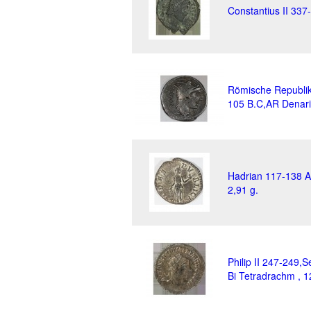
Constantius II 337
Römische Republik
105 B.C,AR Denari
Hadrian 117-138 A
2,91 g.
Philip II 247-249,S
Bi Tetradrachm , 1