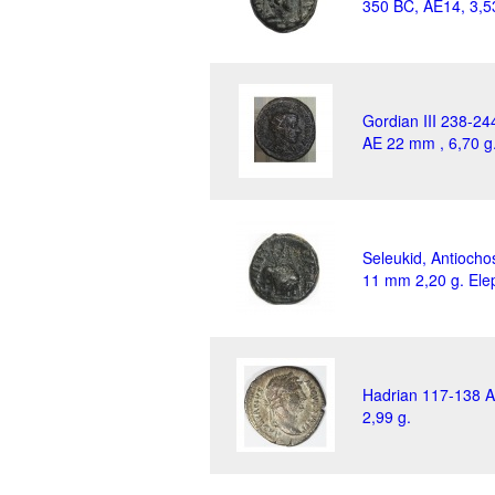
350 BC, AE14, 3,5
Gordian III 238-2
AE 22 mm , 6,70 g
Seleukid, Antiocho
11 mm 2,20 g. Ele
Hadrian 117-138 A
2,99 g.