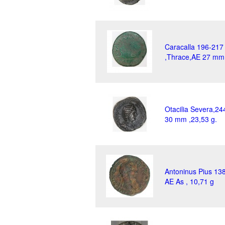
Caracalla 196-217
,Thrace,AE 27 mm 
Otacilia Severa,24
30 mm ,23,53 g.
Antoninus Pius 13
AE As , 10,71 g