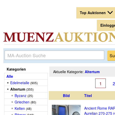
Top Auktionen
Einlogg
Kategorien
Aktuelle Kategorie:
Altertum
Alle
Edelmetalle
1
2
(905)
Altertum
(355)
Byzanz
Bild
Titel
(25)
Griechen
(80)
Ancient Rome RA
Kelten
(48)
Aurelian 270-275
Römer
(248)