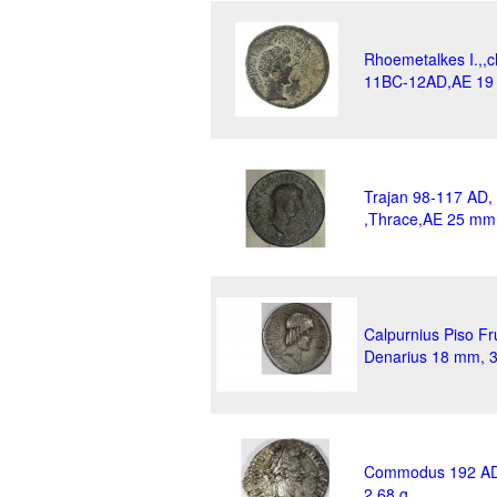
Rhoemetalkes I.,,c
11BC-12AD,AE 19 
Trajan 98-117 AD,
,Thrace,AE 25 mm,
Calpurnius Piso F
Denarius 18 mm, 3
Commodus 192 AD,
2,68 g.