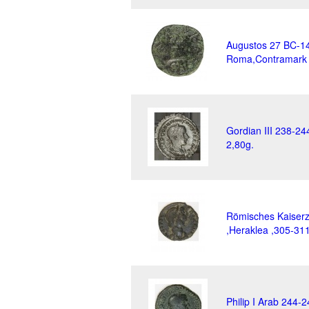
Augustos 27 BC-1
Roma,Contramark ,
Gordian III 238-24
2,80g.
Römisches Kaiserze
,Heraklea ,305-311 
Philip I Arab 244-