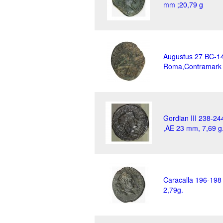
mm ;20,79 g
Augustus 27 BC-1
Roma,Contramark ,
Gordian III 238-2
,AE 23 mm, 7,69 g
Caracalla 196-198
2,79g.