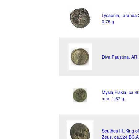
Lycaonia,Laranda
0,75 g
Diva Faustina, AR 
Mysia,Plakia, ca 
mm ,1,67 g.
Seuthes III.,King o
Zeus, ca.324 BC,A