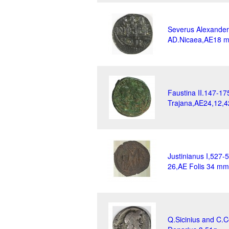
Severus Alexande
AD.Nicaea,AE18 m
Faustina II.147-17
Trajana,AE24,12,4
Justinianus I,527-
26,AE Folis 34 mm 
Q.Sicinius and C.