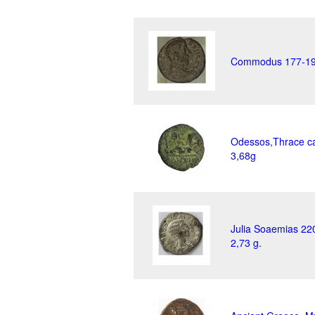
Commodus 177-192
Odessos,Thrace c
3,68g
Julia Soaemias 22
2,73 g.