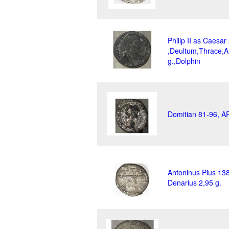
Philip II as Caesa
,Deultum,Thrace,A
g.,Dolphin
Domitian 81-96, AR
Antoninus Pius 13
Denarius 2,95 g.