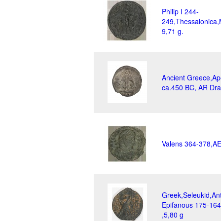
Philip I 244-
249,Thessalonica,
9,71 g.
Ancient Greece,Apo
ca.450 BC, AR Dra
Valens 364-378,AE
Greek,Seleukid,Ant
Epifanous 175-16
,5,80 g