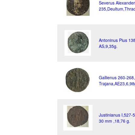
Severus Alexander
235,Deultum,Thrac
Antoninus Pius 13
AS,9,35g.
Gallienus 260-268
Trajana,AE23,6,98
Justinianus I,527-
30 mm ,18,76 g.