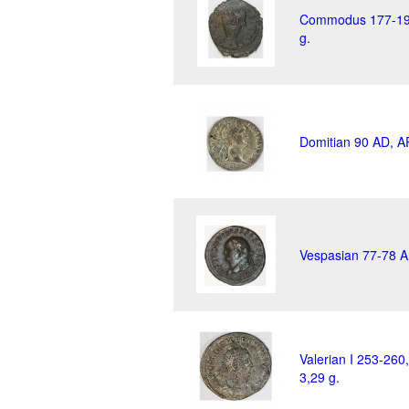
Commodus 177-192,
g.
Domitian 90 AD, AR
Vespasian 77-78 A
Valerian I 253-260
3,29 g.