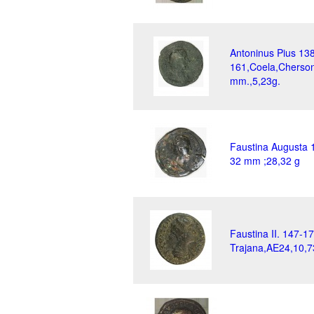
Antoninus Pius 13
161,Coela,Cherso
mm.,5,23g.
Faustina Augusta 
32 mm ;28,32 g
Faustina II. 147-1
Trajana,AE24,10,7