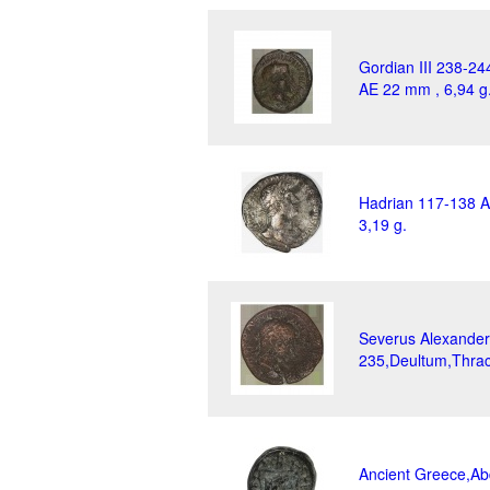
Gordian III 238-2
AE 22 mm , 6,94 g
Hadrian 117-138 A
3,19 g.
Severus Alexander
235,Deultum,Thrac
Ancient Greece,Ab