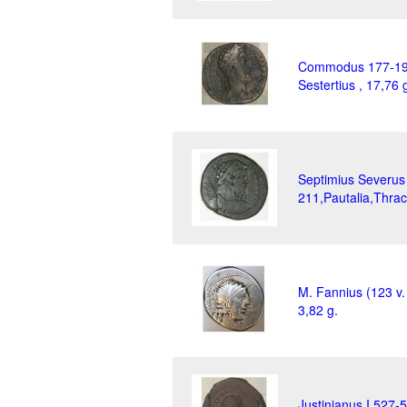
Commodus 177-19
Sestertius , 17,76 
Septimius Severus
211,Pautalia,Thrac
M. Fannius (123 v.
3,82 g.
Justinianus I,527