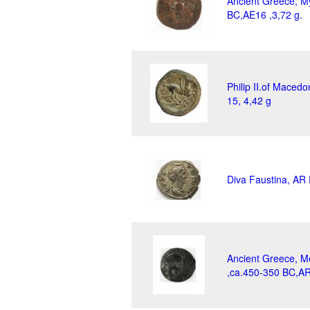
Ancient Greece, My
BC,AE16 ,3,72 g.
Philip II.of Maced
15, 4,42 g
Diva Faustina, AR 
Ancient Greece, 
,ca.450-350 BC,AR