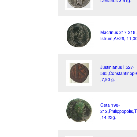
Denarius 3,51g.
Macrinus 217-218,
Istrum,AE26, 11,0
Justinianus I,527-
565,Constantinople
,7,90 g.
Geta 198-
212,Philippopolis
,14,23g.