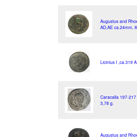
Augustus and Rho
AD,AE ca.24mm, 8
Licinius I ,ca.319 
Caracalla 197-217
3,78 g.
Augustus and Rho