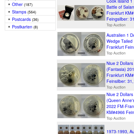
Cook Island 1 
Other
(187)
Battle of Sala
Stamps
(564)
Frankfurt KM
Feingsilber: 3
Postcards
(36)
Top Auction
Postkarten
(8)
Australien 1 D
Wedge Tailed
Frankfurt Fein
Top Auction
Niue 2 Dollars 
(Fantasia) 20
Frankfurt KM
Feinsilber: 31
Top Auction
Niue 2 Dollars 
(Queen Anne'
2022 FM-Frank
KM#4966 Feins
Top Auction
1973-1993, Aus