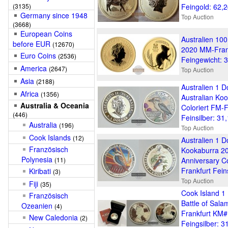
(3135)
Feingold: 62,
Germany since 1948
Top Auction
(3668)
European Coins
Australien 10
before EUR
(12670)
2020 MM-Fran
Euro Coins
(2536)
Feingewicht: 
America
(2647)
Top Auction
Asia
(2188)
Australien 1 Do
Africa
(1356)
Australian Ko
Australia & Oceania
Coloriert FM-F
(446)
Feinsilber: 31
Australia
(196)
Top Auction
Cook Islands
(12)
Australien 1 Do
Französisch
Kookaburra 2
Polynesia
(11)
Anniversary Co
Frankfurt Fein
Kiribati
(3)
Top Auction
Fiji
(35)
Cook Island 1 
Französisch
Battle of Sala
Ozeanien
(4)
Frankfurt KM
New Caledonia
(2)
Feingsilber: 3