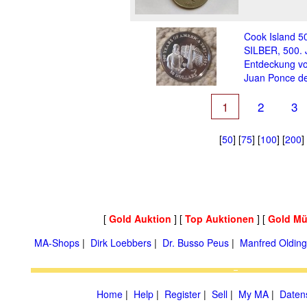
Cook Island 50
SILBER, 500. 
Entdeckung vo
Juan Ponce d
1
2
3
[
50
] [
75
] [
100
] [
200
]
[
Gold Auktion
] [
Top Auktionen
] [
Gold Mü
MA-Shops
|
Dirk Loebbers
|
Dr. Busso Peus
|
Manfred Olding
Home
|
Help
|
Register
|
Sell
|
My MA
|
Daten