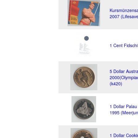
Kursmünzensat
2007 (Lifesave
1 Cent Fidsch
5 Dollar Austra
2000(Olympiad
(k420)
1 Dollar Pala
1995 (Meerjun
1 Dollar Cooki