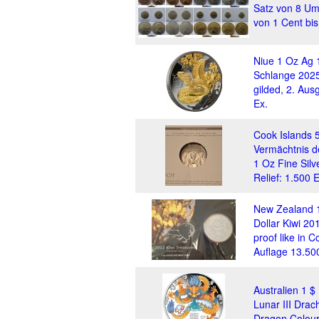
Satz von 8 U
von 1 Cent bis
Niue 1 Oz Ag 
Schlange 2025
gilded, 2. Au
Ex.
Cook Islands 
Vermächtnis 
1 Oz Fine Silv
Relief: 1.500 E
New Zealand 1
Dollar Kiwi 2
proof like in C
Auflage 13.50
Australien 1 $
Lunar III Dra
Dragon Colour