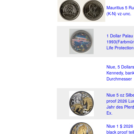
Mauritius 5 R
(K-N) vz-unc.
1 Dollar Palau
1993(Farbmün
Life Protectio
Niue, 5 Dollar
Kennedy, bank
Durchmesser
Niue 5 oz Silb
proof 2026 Lu
Jahr des Pfer
Ex.
Niue 1 $ 2026 
black proof tei