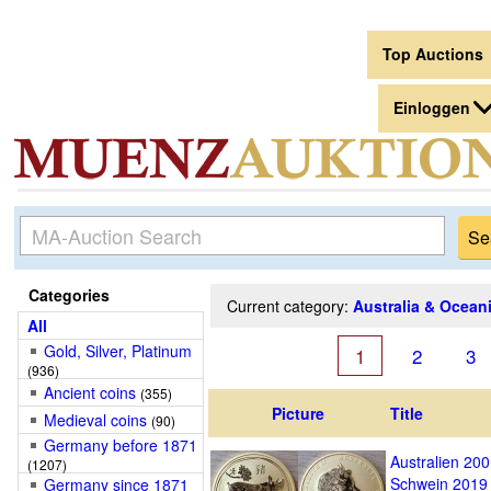
Top Auctions
Einloggen
Categories
Current category:
Australia & Ocean
All
Gold, Silver, Platinum
1
2
3
(936)
Ancient coins
(355)
Picture
Title
Medieval coins
(90)
Germany before 1871
Australien 200
(1207)
Schwein 2019
Germany since 1871