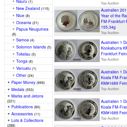
Nauru
(1)
Top Auction
New Zealand
(115)
Australien 201
Niue
Year of the R
(8)
FM-Frankfurt F
Oceania
(21)
155,34g
Papua Neuguinea
Top Auction
(8)
Samoa
(4)
Australien 1 D
Solomon Islands
(5)
Kookaburra 
Frankfurt Fein
Tokelau
(5)
Top Auction
Tonga
(6)
Vanuatu
(1)
Australien 1 D
Other
(24)
Koala FM-Fran
Paper Money
(669)
KM#1689 Feins
Top Auction
Medals
(553)
Marks and Jetons
(221)
Australien 1 D
Publications
Koala FM-Fran
(80)
KM#1689 Feins
Accessories
(11)
Top Auction
Lots & Collections
(288)