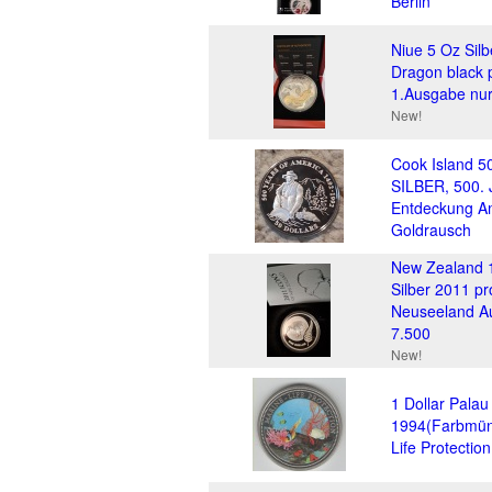
Berlin
Niue 5 Oz Sil
Dragon black p
1.Ausgabe nur
New!
Cook Island 50
SILBER, 500. 
Entdeckung A
Goldrausch
New Zealand 1
Silber 2011 pr
Neuseeland Au
7.500
New!
1 Dollar Palau
1994(Farbmün
Life Protectio