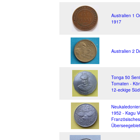
Australien 1 
1917
Australien 2 D
Tonga 50 Seni
Tomaten - Kön
12-eckige Sü
Neukaledonien
1952 - Kagu Vo
Französisches
Überseegebie