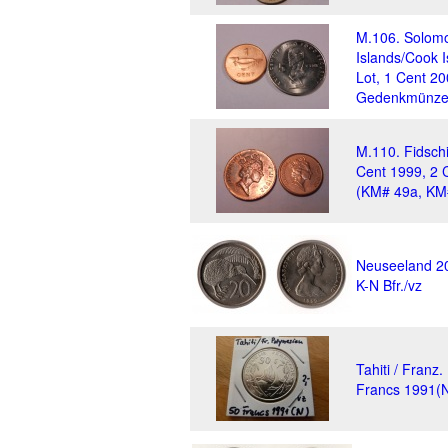
M.106. Solom
Islands/Cook I
Lot, 1 Cent 20
Gedenkmünze
M.110. Fidschi
Cent 1999, 2 
(KM# 49a, KM
Neuseeland 2
K-N Bfr./vz
Tahiti / Franz
Francs 1991(N)