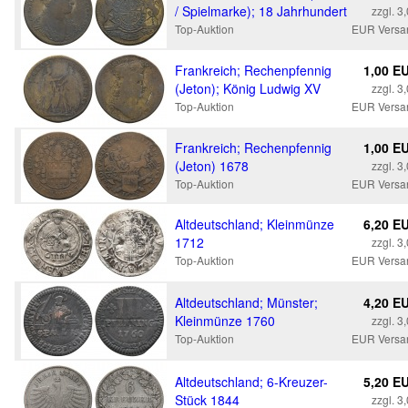
/ Spielmarke); 18 Jahrhundert
zzgl. 3
Top-Auktion
EUR Versa
Frankreich; Rechenpfennig
1,00 E
(Jeton); König Ludwig XV
zzgl. 3
Top-Auktion
EUR Versa
Frankreich; Rechenpfennig
1,00 E
(Jeton) 1678
zzgl. 3
Top-Auktion
EUR Versa
Altdeutschland; Kleinmünze
6,20 E
1712
zzgl. 3
Top-Auktion
EUR Versa
Altdeutschland; Münster;
4,20 E
Kleinmünze 1760
zzgl. 3
Top-Auktion
EUR Versa
Altdeutschland; 6-Kreuzer-
5,20 E
Stück 1844
zzgl. 3