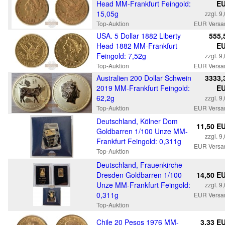
Head MM-Frankfurt Feingold:
E
15,05g
zzgl. 9
Top-Auktion
EUR Versa
USA. 5 Dollar 1882 Liberty
555,
Head 1882 MM-Frankfurt
E
Feingold: 7,52g
zzgl. 9
Top-Auktion
EUR Versa
Australien 200 Dollar Schwein
3333,
2019 MM-Frankfurt Feingold:
E
62,2g
zzgl. 9
Top-Auktion
EUR Versa
Deutschland, Kölner Dom
11,50 E
Goldbarren 1/100 Unze MM-
zzgl. 9
Frankfurt Feingold: 0,311g
EUR Versa
Top-Auktion
Deutschland, Frauenkirche
Dresden Goldbarren 1/100
14,50 E
Unze MM-Frankfurt Feingold:
zzgl. 9
0,311g
EUR Versa
Top-Auktion
Chile 20 Pesos 1976 MM-
3,33 E