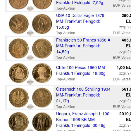
Frankfurt Feingold: 7,52g
EUR Versa
Top-Auktion
USA 10 Dollar Eagle 1879
260,
MM-Frankfurt Feingold:
E
15,05g
zzgl. 9
Top-Auktion
EUR Versa
Frankreich 50 Francs 1858 A
405,
MM-Frankfurt Feingold:
E
14,52g
zzgl. 9
Top-Auktion
EUR Versa
Chile 100 Pesos 1960 MM-
1,00 E
Frankfurt Feingold: 18,30g
zzgl. 9
Top-Auktion
EUR Versa
Österreich 100 Schilling 1934
561,
MM-Frankfurt Feingold:
E
21,17g
zzgl. 9
Top-Auktion
EUR Versa
Ungarn, Franz Joseph I. 100
2010,
Kronen 1908 KB MM-
E
Frankfurt Feingold: 30,49g
zzgl. 9
Top-Auktion
EUR Versa