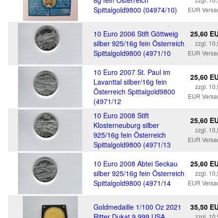
8g fein Österreich
Spittalgold9800 (04974/10)
EUR Versa
10 Euro 2006 Stift Göttweig
25,60 E
silber 925/16g fein Österreich
zzgl. 10
Spittalgold9800 (4971/10
EUR Versa
10 Euro 2007 St. Paul im
25,60 E
Lavanttal silber/16g fein
zzgl. 10
Österreich Spittalgold9800
EUR Versa
(4971/12
10 Euro 2008 Stift
25,60 E
Klosterneuburg silber
zzgl. 10
925/16g fein Österreich
EUR Versa
Spittalgold9800 (4971/13
10 Euro 2008 Abtei Seckau
25,60 E
silber 925/16g fein Österreich
zzgl. 10
Spittalgold9800 (4971/14
EUR Versa
Goldmedaille 1/100 Oz 2021
35,50 E
Ritter Dukat 9.999 USA
zzgl. 10