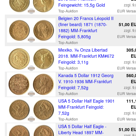
Feingewicht: 15,5g Gold
zzgl. 9
Top-Auktion
EUR Versa
Belgien 20 Francs Léopold II
(finer beard) 1871 (1870-
51,00 E
1882) MM-Frankfurt
zzgl. 9
Feingold: 5,805g
EUR Versa
Top-Auktion
Mexiko. ⅒ Onza Libertad
305,
2018. MM-Frankfurt KM#672
E
Feingold: 3,11g
zzgl. 9
Top-Auktion
EUR Versa
Kanada 5 Dollar 1912 Georg
560,
V. 1910-1936 MM-Frankfurt
E
Feingold: 7,52g
zzgl. 9
Top-Auktion
EUR Versa
USA 5 Dollar Half Eagle 1901
111,
MM-Frankfurt Feingold:
E
7,52g
zzgl. 9
Top-Auktion
EUR Versa
USA 5 Dollar Half Eagle -
51,00 E
Liberty Head 1897 MM-
zzgl. 9