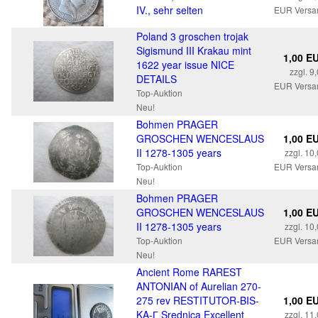
IV., sehr selten
EUR Versa
Poland 3 groschen trojak
Sigismund III Krakau mint
1,00 E
1622 year issue NICE
zzgl. 9
DETAILS
EUR Versa
Top-Auktion
Neu!
Bohmen PRAGER
GROSCHEN WENCESLAUS
1,00 E
II 1278-1305 years
zzgl. 10
Top-Auktion
EUR Versa
Neu!
Bohmen PRAGER
GROSCHEN WENCESLAUS
1,00 E
II 1278-1305 years
zzgl. 10
Top-Auktion
EUR Versa
Neu!
Ancient Rome RAREST
ANTONIAN of Aurelian 270-
275 rev RESTITUTOR-BIS-
1,00 E
KA-Г Srednica Excellent
zzgl. 11