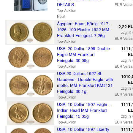
DETAILS
EUR Versa
Top-Auktion
Neu!
Ägypten. Fuad, König 1917-
2,22 E
1926. 100 Piaster 1922 MM-
zzgl. 9
Frankfurt Feingold: 7,26g
EUR Versa
Top-Auktion
USA. 20 Dollar 1899 Double
1111,
Eagle MM-Frankfurt
E
Feingold: 30,09g
zzgl. 9
Top-Auktion
EUR Versa
USA 20 Dollars 1927 St.
1010,
Gaudens - Double Eagle, with
E
motto. MM-Frankfurt KM#131
zzgl. 9
Feingold: 30,1g
EUR Versa
Top-Auktion
USA. 10 Dollar 1907 Eagle -
1111,
Indian Head MM-Frankfurt
E
Feingold: 15,05g
zzgl. 9
Top-Auktion
EUR Versa
USA. 10 Dollar 1897 Liberty
1111,