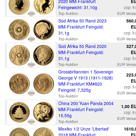
2020 MM-Frankfurt
E
Feingewicht: 31,10g
zzgl. 9
Top-Auktion
EUR Versa
Süd Afrika 50 Rand 2023
560,
MM-Frankfurt Feingold:
E
31,1g
zzgl. 9
Top-Auktion
EUR Versa
Süd Afrika 50 Rand 2020
327,
MM-Frankfurt Feingold:
E
31,1g
zzgl. 9
Top-Auktion
EUR Versa
Grossbritannien 1 Sovereign
223,
George V 1913 (1911-1928)
E
MM-Frankfurt KM#820
zzgl. 9
Feingold: 7,325g
EUR Versa
Top-Auktion
China 200 Yuan Panda 2004
1,00 E
MM-Frankfurt Feingold:
zzgl. 9
15,55g
EUR Versa
Top-Auktion
Mexiko 1/2 Unze 'Libertad'
1610,
2018 MM-Frankfurt
E