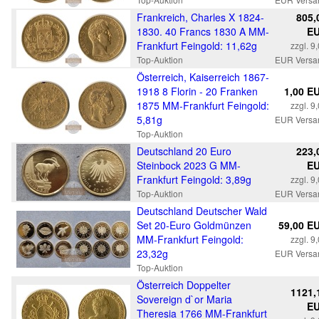
Frankreich, Charles X 1824-
805,
1830. 40 Francs 1830 A MM-
E
Frankfurt Feingold: 11,62g
zzgl. 9
Top-Auktion
EUR Versa
Österreich, Kaiserreich 1867-
1918 8 Florin - 20 Franken
1,00 E
1875 MM-Frankfurt Feingold:
zzgl. 9
5,81g
EUR Versa
Top-Auktion
Deutschland 20 Euro
223,
Steinbock 2023 G MM-
E
Frankfurt Feingold: 3,89g
zzgl. 9
Top-Auktion
EUR Versa
Deutschland Deutscher Wald
Set 20-Euro Goldmünzen
59,00 E
MM-Frankfurt Feingold:
zzgl. 9
23,32g
EUR Versa
Top-Auktion
Österreich Doppelter
1121,
Sovereign d`or Maria
E
Theresia 1766 MM-Frankfurt