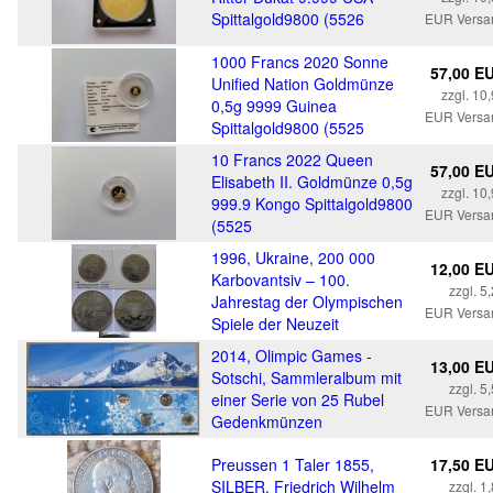
Spittalgold9800 (5526
EUR Versa
1000 Francs 2020 Sonne
57,00 E
Unified Nation Goldmünze
zzgl. 10
0,5g 9999 Guinea
EUR Versa
Spittalgold9800 (5525
10 Francs 2022 Queen
57,00 E
Elisabeth II. Goldmünze 0,5g
zzgl. 10
999.9 Kongo Spittalgold9800
EUR Versa
(5525
1996, Ukraine, 200 000
12,00 E
Karbovantsiv – 100.
zzgl. 5
Jahrestag der Olympischen
EUR Versa
Spiele der Neuzeit
2014, Olimpic Games -
13,00 E
Sotschi, Sammleralbum mit
zzgl. 5
einer Serie von 25 Rubel
EUR Versa
Gedenkmünzen
Preussen 1 Taler 1855,
17,50 E
SILBER, Friedrich Wilhelm
zzgl. 1