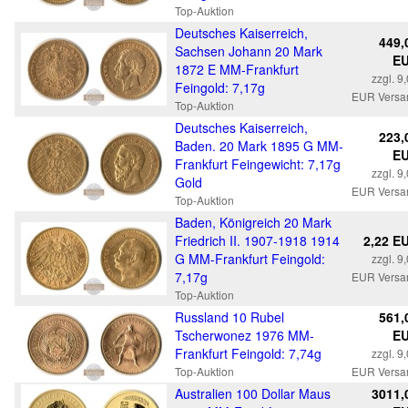
Top-Auktion
Deutsches Kaiserreich,
449,
Sachsen Johann 20 Mark
E
1872 E MM-Frankfurt
zzgl. 9
Feingold: 7,17g
EUR Versa
Top-Auktion
Deutsches Kaiserreich,
223,
Baden. 20 Mark 1895 G MM-
E
Frankfurt Feingewicht: 7,17g
zzgl. 9
Gold
EUR Versa
Top-Auktion
Baden, Königreich 20 Mark
Friedrich II. 1907-1918 1914
2,22 E
G MM-Frankfurt Feingold:
zzgl. 9
7,17g
EUR Versa
Top-Auktion
Russland 10 Rubel
561,
Tscherwonez 1976 MM-
E
Frankfurt Feingold: 7,74g
zzgl. 9
Top-Auktion
EUR Versa
Australien 100 Dollar Maus
3011,