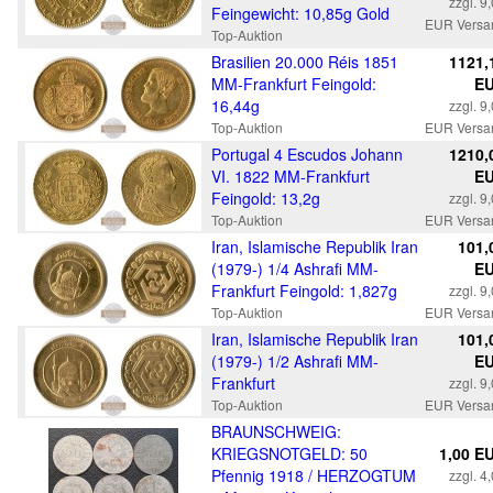
zzgl. 9
Feingewicht: 10,85g Gold
EUR Versa
Top-Auktion
Brasilien 20.000 Réis 1851
1121,
MM-Frankfurt Feingold:
E
16,44g
zzgl. 9
Top-Auktion
EUR Versa
Portugal 4 Escudos Johann
1210,
VI. 1822 MM-Frankfurt
E
Feingold: 13,2g
zzgl. 9
Top-Auktion
EUR Versa
Iran, Islamische Republik Iran
101,
(1979-) 1/4 Ashrafi MM-
E
Frankfurt Feingold: 1,827g
zzgl. 9
Top-Auktion
EUR Versa
Iran, Islamische Republik Iran
101,
(1979-) 1/2 Ashrafi MM-
E
Frankfurt
zzgl. 9
Top-Auktion
EUR Versa
BRAUNSCHWEIG:
KRIEGSNOTGELD: 50
1,00 E
Pfennig 1918 / HERZOGTUM
zzgl. 4