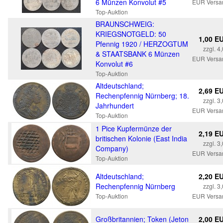
6 Münzen Konvolut #5
EUR Versa
Top-Auktion
BRAUNSCHWEIG:
KRIEGSNOTGELD: 50
1,00 E
Pfennig 1920 / HERZOGTUM
zzgl. 4
& STAATSBANK 6 Münzen
EUR Versa
Konvolut #6
Top-Auktion
Altdeutschland;
2,69 E
Rechenpfennig Nürnberg; 18.
zzgl. 3
Jahrhundert
EUR Versa
Top-Auktion
1 Pice Kupfermünze der
2,19 E
britischen Kolonie (East India
zzgl. 3
Company)
EUR Versa
Top-Auktion
Altdeutschland;
2,20 E
Rechenpfennig Nürnberg
zzgl. 3
Top-Auktion
EUR Versa
Großbritannien; Token (Jeton
2,00 E