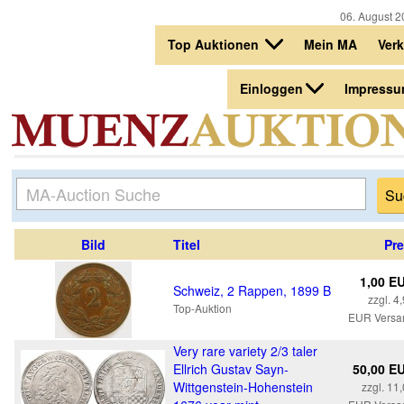
06. August 2
Top Auktionen
Mein MA
Ver
Einloggen
Impress
Bild
Titel
Pre
1,00 E
Schweiz, 2 Rappen, 1899 B
zzgl. 4
Top-Auktion
EUR Versa
Very rare variety 2/3 taler
Ellrich Gustav Sayn-
50,00 E
Wittgenstein-Hohenstein
zzgl. 11