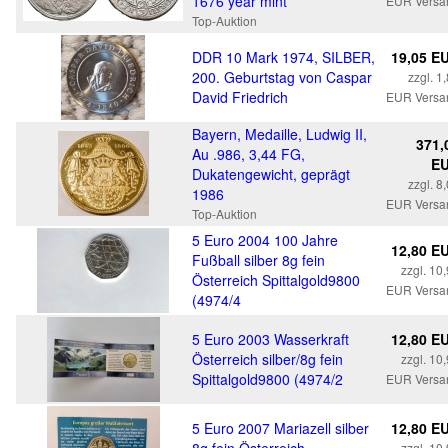
1676 year mint
EUR Versa
Top-Auktion
DDR 10 Mark 1974, SILBER,
19,05 E
200. Geburtstag von Caspar
zzgl. 1
David Friedrich
EUR Versa
Bayern, Medaille, Ludwig II,
371,
Au .986, 3,44 FG,
E
Dukatengewicht, geprägt
zzgl. 8
1986
EUR Versa
Top-Auktion
5 Euro 2004 100 Jahre
12,80 E
Fußball silber 8g fein
zzgl. 10
Österreich Spittalgold9800
EUR Versa
(4974/4
5 Euro 2003 Wasserkraft
12,80 E
Österreich silber/8g fein
zzgl. 10
Spittalgold9800 (4974/2
EUR Versa
5 Euro 2007 Mariazell silber
12,80 E
zzgl. 10