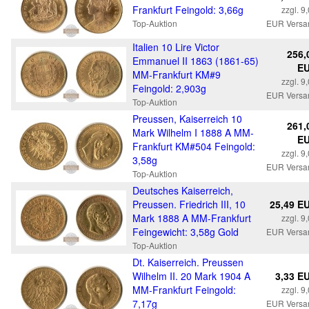
Frankfurt Feingold: 3,66g
zzgl. 9
Top-Auktion
EUR Versa
Italien 10 Lire Victor
256,
Emmanuel II 1863 (1861-65)
E
MM-Frankfurt KM#9
zzgl. 9
Feingold: 2,903g
EUR Versa
Top-Auktion
Preussen, Kaiserreich 10
261,
Mark Wilhelm I 1888 A MM-
E
Frankfurt KM#504 Feingold:
zzgl. 9
3,58g
EUR Versa
Top-Auktion
Deutsches Kaiserreich,
Preussen. Friedrich III, 10
25,49 E
Mark 1888 A MM-Frankfurt
zzgl. 9
Feingewicht: 3,58g Gold
EUR Versa
Top-Auktion
Dt. Kaiserreich. Preussen
Wilhelm II. 20 Mark 1904 A
3,33 E
MM-Frankfurt Feingold:
zzgl. 9
7,17g
EUR Versa